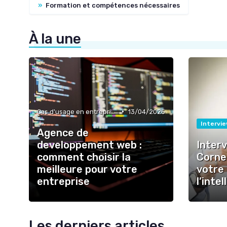
»
Formation et compétences nécessaires
À la une
•
Cas d'usage en entreprise
13/04/2025
Intervi
Agence de
developpement web :
Interv
comment choisir la
Cornet
meilleure pour votre
votre
entreprise
l’intel
Les derniers articles