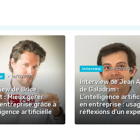
•
09/02/2026
Interview
•
16/12/2025
ew
Interview de Jean 
iew de Brice
de Galadrim :
 : Mieux gérer
L'intelligence artific
 entreprise grâce à
en entreprise : usa
ligence artificielle
réflexions d'un exp