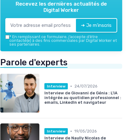
Recevez les dernières actualités de
Digital Worker
➔ Je m'inscris
*
En remplissant ce formulaire, j’accepte d’être
contacté(e) à des fins commerciales par Digital Worker et
ses partenaires.
Parole d'experts
•
24/07/2026
Interview
Interview de Giovanni de Génia : L’IA
intégrée au quotidien professionnel :
emails, LinkedIn et navigateur
•
19/05/2026
Interview
Interview de Naully Nicolas de