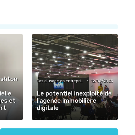
Ashton
•
Cas d'usage en entreprise
12/06/2025
ielle
Le potentiel inexploité de
ges et
l'agence immobilière
ert
digitale