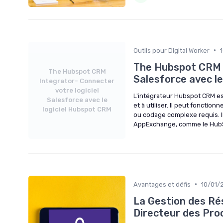
•
Outils pour Digital Worker
The Hubspot CRM I
The Hubspot CRM
Salesforce avec l
Integrator- Connecter
votre logiciel
L'intégrateur Hubspot CRM es
Salesforce avec le
et à utiliser. Il peut foncti
logiciel Hubspot CRM
ou codage complexe requis. Il
AppExchange, comme le Hub
•
Avantages et défis
10/01/
La Gestion des R
Directeur des Pro