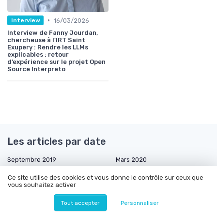
•
16/03/2026
Interview
Interview de Fanny Jourdan,
chercheuse à l'IRT Saint
Exupery : Rendre les LLMs
explicables : retour
d’expérience sur le projet Open
Source Interpreto
Les articles par date
Septembre 2019
Mars 2020
Mai 2020
Juin 2020
Ce site utilise des cookies et vous donne le contrôle sur ceux que
vous souhaitez activer
Août 2020
Septembre 2020
Janvier 2021
Mars 2021
Tout accepter
Personnaliser
Avril 2021
Mai 2021