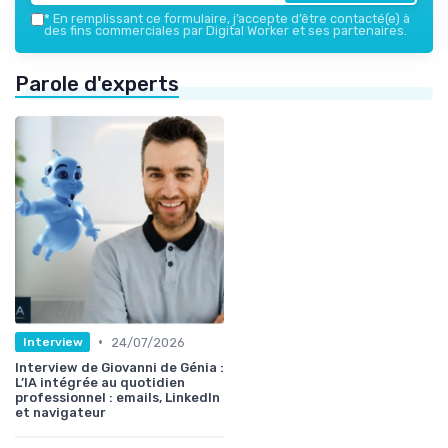
*
En remplissant ce formulaire, j’accepte d’être contacté(e) à
des fins commerciales par Digital Worker et ses partenaires.
Parole d'experts
•
24/07/2026
Interview
Interview de Giovanni de Génia :
L’IA intégrée au quotidien
professionnel : emails, LinkedIn
et navigateur