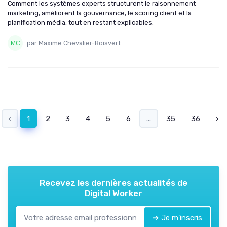
Comment les systèmes experts structurent le raisonnement
marketing, améliorent la gouvernance, le scoring client et la
planification média, tout en restant explicables.
par Maxime Chevalier-Boisvert
‹
1
2
3
4
5
6
...
35
36
›
Recevez les dernières actualités de
Digital Worker
➔ Je m'inscris