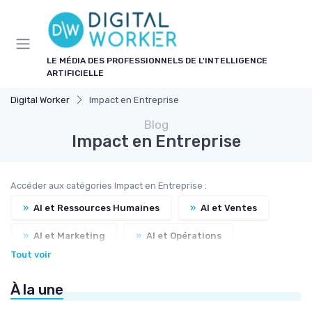
Panneau de gestion des cookies
LE MÉDIA DES PROFESSIONNELS DE L'INTELLIGENCE
ARTIFICIELLE
Digital Worker
Impact en Entreprise
Blog
Impact en Entreprise
Accéder aux catégories Impact en Entreprise :
»
AI et Ressources Humaines
»
AI et Ventes
»
AI et Marketing
»
AI et Opérations
Tout voir
»
AI et Finance
»
AI et IT
»
AI et Finance
À la une
»
AI et Administration