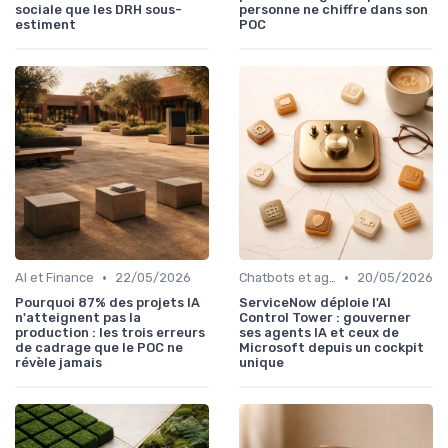
sociale que les DRH sous-
personne ne chiffre dans son
estiment
POC
•
•
AI et Finance
22/05/2026
Chatbots et agents virtuels
20/05/2026
Pourquoi 87% des projets IA
ServiceNow déploie l'AI
n'atteignent pas la
Control Tower : gouverner
production : les trois erreurs
ses agents IA et ceux de
de cadrage que le POC ne
Microsoft depuis un cockpit
révèle jamais
unique