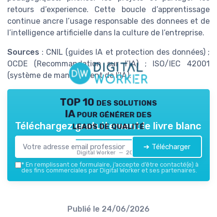
retours d’experience. Cette boucle d’apprentissage
continue ancre l’usage responsable des donnees et de
l’intelligence artificielle dans la culture de l’entreprise.
Sources
: CNIL (guides IA et protection des données) ;
OCDE (Recommandation sur l’IA) ; ISO/IEC 42001
(système de management de l’IA).
TOP 10 des solutions
IA pour générer des
leads de qualité
Téléchargez gratuitement le livre blanc
➔ Télécharger
Digital Worker — 2026
*
En remplissant ce formulaire, j’accepte d’être contacté(e) à
des fins commerciales par Digital Worker et ses partenaires.
Publié le
24/06/2026