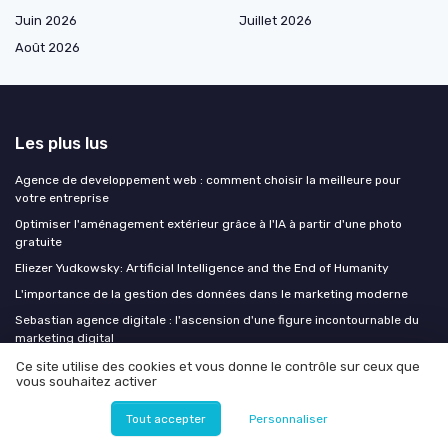
Juin 2026
Juillet 2026
Août 2026
Les plus lus
Agence de developpement web : comment choisir la meilleure pour
votre entreprise
Optimiser l'aménagement extérieur grâce à l'IA à partir d'une photo
gratuite
Eliezer Yudkowsky: Artificial Intelligence and the End of Humanity
L'importance de la gestion des données dans le marketing moderne
Sebastian agence digitale : l'ascension d'une figure incontournable du
marketing digital
Ce site utilise des cookies et vous donne le contrôle sur ceux que
vous souhaitez activer
Les derniers articles
Tout accepter
Personnaliser
IA agentique et AI Act : le guide de conformité que les systèmes
autonomes rendent urgent