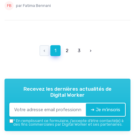
par Fatima Bennani
‹
1
2
3
›
Recevez les dernières actualités de
Digital Worker
➔ Je m'inscris
*
En remplissant ce formulaire, j’accepte d’être contacté(e) à
des fins commerciales par Digital Worker et ses partenaires.