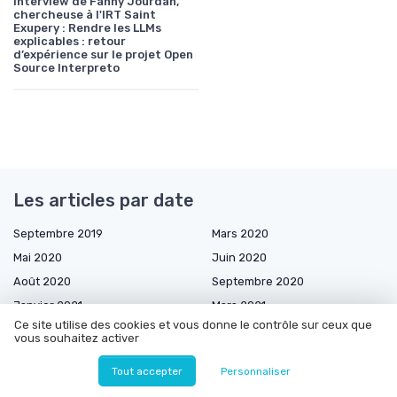
Interview de Fanny Jourdan,
chercheuse à l'IRT Saint
Exupery : Rendre les LLMs
explicables : retour
d’expérience sur le projet Open
Source Interpreto
Les articles par date
Septembre 2019
Mars 2020
Mai 2020
Juin 2020
Août 2020
Septembre 2020
Janvier 2021
Mars 2021
Ce site utilise des cookies et vous donne le contrôle sur ceux que
Avril 2021
Mai 2021
vous souhaitez activer
Juin 2021
Juillet 2021
Tout accepter
Personnaliser
Août 2021
Septembre 2021