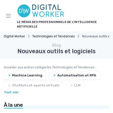
Panneau de gestion des cookies
LE MÉDIA DES PROFESSIONNELS DE L'INTELLIGENCE
ARTIFICIELLE
Digital Worker
Technologies et Tendances
Nouveaux outils et l
Blog
Nouveaux outils et logiciels
Accéder aux autres catégories Technologies et Tendances :
»
Machine Learning
»
Automatisation et RPA
»
Chatbots et agents virtuels
»
LLM
Tout voir
»
Traitement du langage naturel
À la une