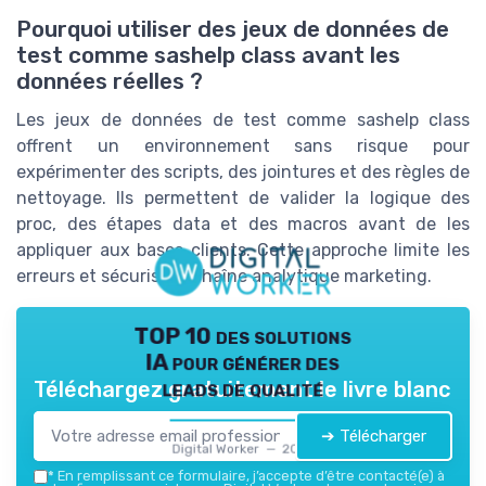
Pourquoi utiliser des jeux de données de
test comme sashelp class avant les
données réelles ?
Les jeux de données de test comme sashelp class
offrent un environnement sans risque pour
expérimenter des scripts, des jointures et des règles de
nettoyage. Ils permettent de valider la logique des
proc, des étapes data et des macros avant de les
appliquer aux bases clients. Cette approche limite les
erreurs et sécurise la chaîne analytique marketing.
TOP 10 des solutions
IA pour générer des
leads de qualité
Téléchargez gratuitement le livre blanc
➔ Télécharger
Digital Worker — 2026
*
En remplissant ce formulaire, j’accepte d’être contacté(e) à