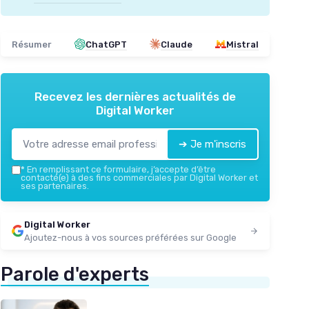
Résumer
ChatGPT
Claude
Mistral
Recevez les dernières actualités de
Digital Worker
➔ Je m'inscris
*
En remplissant ce formulaire, j’accepte d’être
contacté(e) à des fins commerciales par Digital Worker et
ses partenaires.
Digital Worker
Ajoutez-nous à vos sources préférées sur Google
Parole d'experts