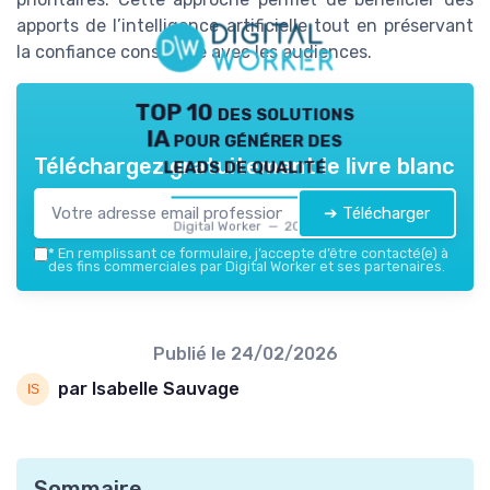
apports de l’intelligence artificielle tout en préservant
la confiance construite avec les audiences.
TOP 10 des solutions
IA pour générer des
leads de qualité
Téléchargez gratuitement le livre blanc
➔ Télécharger
Digital Worker — 2026
*
En remplissant ce formulaire, j’accepte d’être contacté(e) à
des fins commerciales par Digital Worker et ses partenaires.
Publié le
24/02/2026
par Isabelle Sauvage
Sommaire