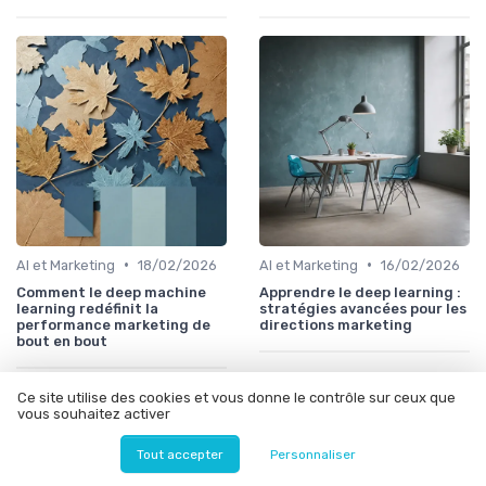
•
•
AI et Marketing
18/02/2026
AI et Marketing
16/02/2026
Comment le deep machine
Apprendre le deep learning :
learning redéfinit la
stratégies avancées pour les
performance marketing de
directions marketing
bout en bout
Ce site utilise des cookies et vous donne le contrôle sur ceux que
vous souhaitez activer
Les articles par date
Tout accepter
Personnaliser