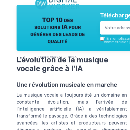
Télécharge
TOP 10 des
solutions IA pour
générer des leads de
*
En remplissant
qualité
commerciales p
Digital Worker — 2026
L'évolution de la musique
vocale grâce à l'IA
Une révolution musicale en marche
La musique vocale a toujours été un domaine en
constante évolution, mais l'arrivée de
l'intelligence artificielle (IA) a véritablement
transformé le paysage. Grâce à des technologies
avancées, les artistes et producteurs peuvent
désormais explorer de nouvelles dimensions