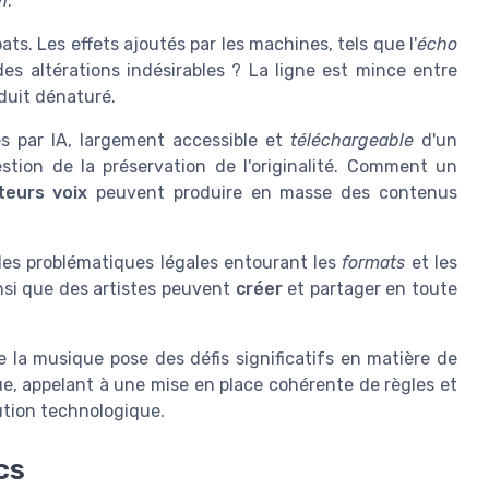
i
.
ts. Les effets ajoutés par les machines, tels que l'
écho
des altérations indésirables ? La ligne est mince entre
oduit dénaturé.
 par IA, largement accessible et
téléchargeable
d'un
tion de la préservation de l'originalité. Comment un
teurs voix
peuvent produire en masse des contenus
des problématiques légales entourant les
formats
et les
nsi que des artistes peuvent
créer
et partager en toute
e la musique pose des défis significatifs en matière de
que, appelant à une mise en place cohérente de règles et
ution technologique.
cs