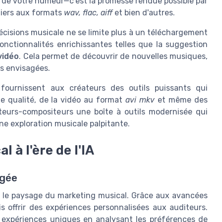
 de votre humeur—c'est la promesse rendue possible par
chiers aux formats
wav, flac, aiff
et bien d'autres.
décisions musicale ne se limite plus à un téléchargement
fonctionnalités enrichissantes telles que la suggestion
vidéo
. Cela permet de découvrir de nouvelles musiques,
as envisagées.
s fournissent aux créateurs des outils puissants qui
 qualité, de la vidéo au format
avi mkv
et même des
teurs-compositeurs une boîte à outils modernisée qui
ne exploration musicale palpitante.
 à l'ère de l'IA
agée
ormé le paysage du marketing musical. Grâce aux avancées
s offrir des expériences personnalisées aux auditeurs.
s expériences uniques en analysant les préférences de