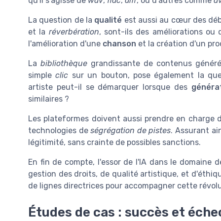
qu'il s'agisse de
wav
,
flac
,
aiff
, ou d'autres comme
av
La question de la
qualité
est aussi au cœur des déba
et la
réverbération
, sont-ils des améliorations ou 
l'amélioration d'une
chanson
et la création d'un pr
La
bibliothèque
grandissante de contenus générés
simple
clic
sur un bouton, pose également la ques
artiste peut-il se démarquer lorsque des
généra
similaires ?
Les plateformes doivent aussi prendre en charge 
technologies de
ségrégation de pistes
. Assurant ai
légitimité, sans crainte de possibles sanctions.
En fin de compte, l'essor de l'IA dans le domaine d
gestion des droits, de qualité artistique, et d'éthi
de lignes directrices pour accompagner cette révol
Études de cas : succès et éche