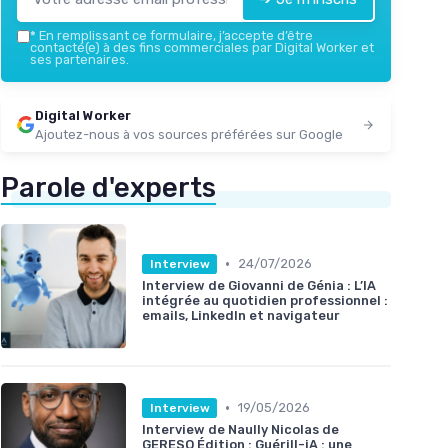
*
En remplissant ce formulaire, j’accepte d’être
contacté(e) à des fins commerciales par Digital Worker et
ses partenaires.
Digital Worker
Ajoutez-nous à vos sources préférées sur Google
Parole d'experts
•
24/07/2026
Interview
Interview de Giovanni de Génia : L’IA
intégrée au quotidien professionnel :
emails, LinkedIn et navigateur
•
19/05/2026
Interview
Interview de Naully Nicolas de
GERESO Édition : Guérill-iA : une