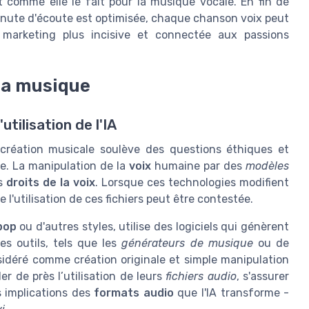
 comme elle le fait pour la musique vocale. En fin de
inute d'écoute est optimisée, chaque chanson voix peut
marketing plus incisive et connectée aux passions
 la musique
'utilisation de l'IA
 la création musicale soulève des questions éthiques et
e. La manipulation de la
voix
humaine par des
modèles
es
droits de la voix
. Lorsque ces technologies modifient
 l'utilisation de ces fichiers peut être contestée.
pop
ou d'autres styles, utilise des logiciels qui génèrent
es outils, tels que les
générateurs de musique
ou de
nsidéré comme création originale et simple manipulation
r de près l’utilisation de leurs
fichiers audio
, s'assurer
 implications des
formats audio
que l'IA transforme -