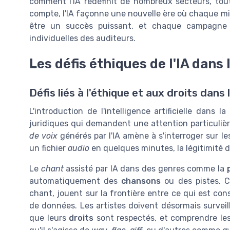
comment l'IA redéfinit de nombreux secteurs, tout
compte, l'IA façonne une nouvelle ère où chaque m
être un succès puissant, et chaque campagne 
individuelles des auditeurs.
Les défis éthiques de l'IA dans
Défis liés à l'éthique et aux droits dans l
L'introduction de l'intelligence artificielle dans
juridiques qui demandent une attention particulièr
de voix
générés par l'IA amène à s'interroger sur l
un fichier
audio
en quelques minutes, la légitimité de
Le
chant
assisté par IA dans des genres comme la
automatiquement des
chansons
ou des pistes. C
chant, jouent sur la frontière entre ce qui est co
de données. Les artistes doivent désormais surveille
que leurs
droits
sont respectés, et comprendre les