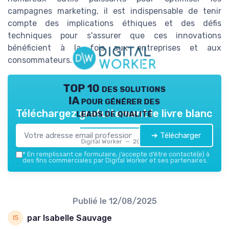
campagnes marketing, il est indispensable de tenir
compte des implications éthiques et des défis
techniques pour s'assurer que ces innovations
bénéficient à la fois aux entreprises et aux
consommateurs.
TOP 10 des solutions
IA pour générer des
leads de qualité
Téléchargez gratuitement le livre blanc
➔ Télécharger
Digital Worker — 2026
*
En remplissant ce formulaire, j’accepte d’être contacté(e) à
des fins commerciales par Digital Worker et ses partenaires.
Publié le
12/08/2025
par Isabelle Sauvage