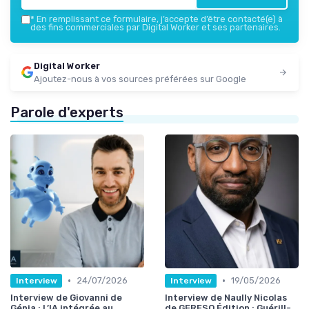
*
En remplissant ce formulaire, j’accepte d’être contacté(e) à
des fins commerciales par Digital Worker et ses partenaires.
Digital Worker
Ajoutez-nous à vos sources préférées sur Google
Parole d'experts
•
•
24/07/2026
19/05/2026
Interview
Interview
Interview de Giovanni de
Interview de Naully Nicolas
Génia : L’IA intégrée au
de GERESO Édition : Guérill-