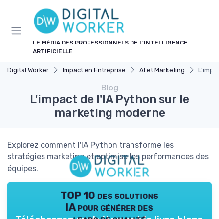
Panneau de gestion des cookies
LE MÉDIA DES PROFESSIONNELS DE L'INTELLIGENCE
ARTIFICIELLE
Digital Worker
Impact en Entreprise
AI et Marketing
L'impa
Blog
L'impact de l'IA Python sur le
marketing moderne
Explorez comment l'IA Python transforme les
stratégies marketing et optimise les performances des
équipes.
TOP 10 des solutions
IA pour générer des
leads de qualité