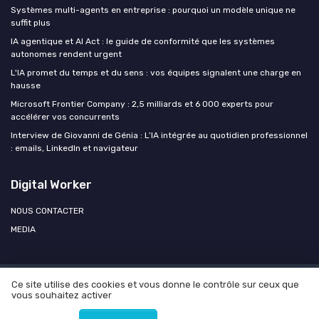
Systèmes multi-agents en entreprise : pourquoi un modèle unique ne
suffit plus
IA agentique et AI Act : le guide de conformité que les systèmes
autonomes rendent urgent
L'IA promet du temps et du sens : vos équipes signalent une charge en
hausse
Microsoft Frontier Company : 2,5 milliards et 6 000 experts pour
accélérer vos concurrents
Interview de Giovanni de Génia : L’IA intégrée au quotidien professionnel
: emails, LinkedIn et navigateur
Digital Worker
NOUS CONTACTER
MEDIA
Ce site utilise des cookies et vous donne le contrôle sur ceux que
Mentions légales
Politique de confidentialité
Agence OPEN
vous souhaitez activer
AI