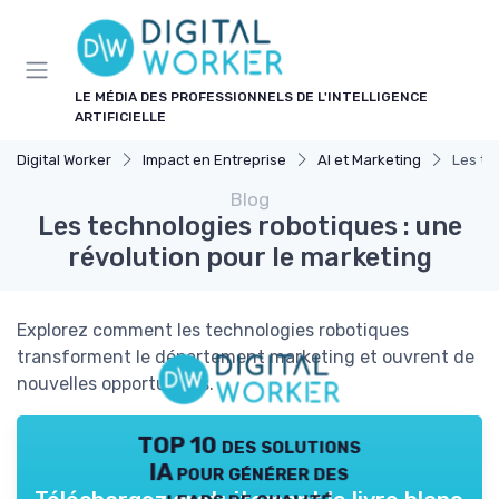
Panneau de gestion des cookies
LE MÉDIA DES PROFESSIONNELS DE L'INTELLIGENCE
ARTIFICIELLE
Digital Worker
Impact en Entreprise
AI et Marketing
Les te
Blog
Les technologies robotiques : une
révolution pour le marketing
Explorez comment les technologies robotiques
transforment le département marketing et ouvrent de
nouvelles opportunités.
TOP 10 des solutions
IA pour générer des
leads de qualité