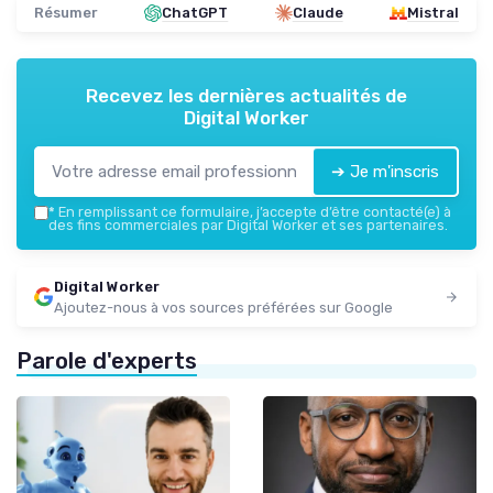
Résumer
ChatGPT
Claude
Mistral
Recevez les dernières actualités de
Digital Worker
➔ Je m'inscris
*
En remplissant ce formulaire, j’accepte d’être contacté(e) à
des fins commerciales par Digital Worker et ses partenaires.
Digital Worker
Ajoutez-nous à vos sources préférées sur Google
Parole d'experts