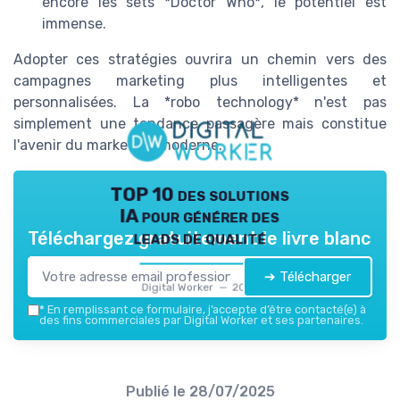
encore les sets *Doctor Who*, le potentiel est
immense.
Adopter ces stratégies ouvrira un chemin vers des
campagnes marketing plus intelligentes et
personnalisées. La *robo technology* n'est pas
simplement une tendance passagère mais constitue
l'avenir du marketing moderne.
TOP 10 des solutions
IA pour générer des
leads de qualité
Téléchargez gratuitement le livre blanc
➔ Télécharger
Digital Worker — 2026
*
En remplissant ce formulaire, j’accepte d’être contacté(e) à
des fins commerciales par Digital Worker et ses partenaires.
Publié le
28/07/2025