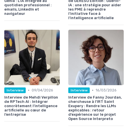
Génia : L’IA intégrée au
de GERESO Édition : Guérill-
quotidien professionnel :
iA : une stratégie pour aider
emails, LinkedIn et
les PME à reprendre
navigateur
l’initiative face à
l’intelligence artificielle
•
•
09/04/2026
16/03/2026
Interview
Interview
Interview de Mehdi Verpillon
Interview de Fanny Jourdan,
de RPTech AI : Intégrer
chercheuse à l'IRT Saint
concrètement l’intelligence
Exupery : Rendre les LLMs
artificielle au cœur de
explicables : retour
l’entreprise
d’expérience sur le projet
Open Source Interpreto