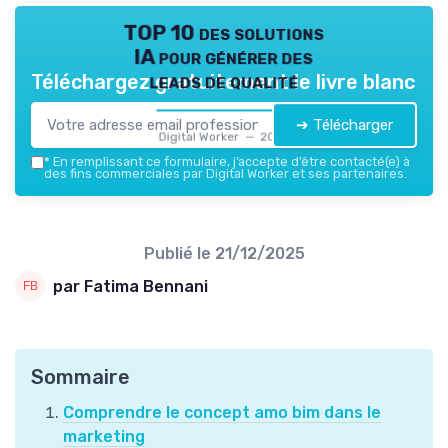
TOP 10 des solutions
IA pour générer des
leads de qualité
Téléchargez gratuitement le livre blanc
➔ Télécharger
Digital Worker — 2026
*
En remplissant ce formulaire, j’accepte d’être contacté(e) à
des fins commerciales par Digital Worker et ses partenaires.
Publié le
21/12/2025
par Fatima Bennani
Sommaire
Comprendre le concept amo bim dans le
marketing