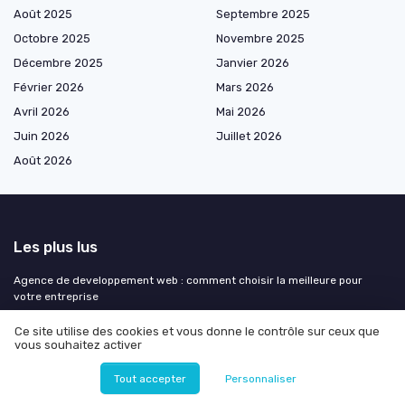
Août 2025
Septembre 2025
Octobre 2025
Novembre 2025
Décembre 2025
Janvier 2026
Février 2026
Mars 2026
Avril 2026
Mai 2026
Juin 2026
Juillet 2026
Août 2026
Les plus lus
Agence de developpement web : comment choisir la meilleure pour
votre entreprise
Optimiser l'aménagement extérieur grâce à l'IA à partir d'une photo
Ce site utilise des cookies et vous donne le contrôle sur ceux que
gratuite
vous souhaitez activer
Eliezer Yudkowsky: Artificial Intelligence and the End of Humanity
Tout accepter
Personnaliser
L'importance de la gestion des données dans le marketing moderne