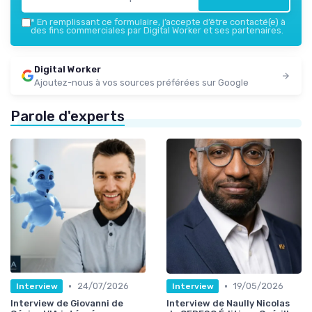
*
En remplissant ce formulaire, j’accepte d’être contacté(e) à
des fins commerciales par Digital Worker et ses partenaires.
Digital Worker
Ajoutez-nous à vos sources préférées sur Google
Parole d'experts
•
•
24/07/2026
19/05/2026
Interview
Interview
Interview de Giovanni de
Interview de Naully Nicolas