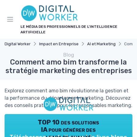
Panneau de gestion des cookies
LE MÉDIA DES PROFESSIONNELS DE L'INTELLIGENCE
ARTIFICIELLE
Digital Worker
Impact en Entreprise
AI et Marketing
Commen
Blog
Comment amo bim transforme la
stratégie marketing des entreprises
Explorez comment amo bim révolutionne la gestion et
la performance du département marketing. Découvrez
des conseils pratiques pour les responsables marketing.
TOP 10 des solutions
IA pour générer des
leads de qualité