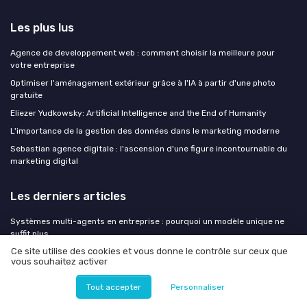
Les plus lus
Agence de developpement web : comment choisir la meilleure pour
votre entreprise
Optimiser l'aménagement extérieur grâce à l'IA à partir d'une photo
gratuite
Eliezer Yudkowsky: Artificial Intelligence and the End of Humanity
L'importance de la gestion des données dans le marketing moderne
Sebastian agence digitale : l'ascension d'une figure incontournable du
marketing digital
Les derniers articles
Systèmes multi-agents en entreprise : pourquoi un modèle unique ne
suffit plus
Ce site utilise des cookies et vous donne le contrôle sur ceux que
IA agentique et AI Act : le guide de conformité que les systèmes
vous souhaitez activer
autonomes rendent urgent
L'IA promet du temps et du sens : vos équipes signalent une charge en
Tout accepter
Personnaliser
hausse