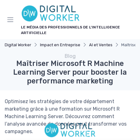
Panneau de gestion des cookies
LE MÉDIA DES PROFESSIONNELS DE L'INTELLIGENCE
ARTIFICIELLE
Digital Worker
Impact en Entreprise
AI et Ventes
Maîtriser
Blog
Maîtriser Microsoft R Machine
Learning Server pour booster la
performance marketing
Optimisez les stratégies de votre département
marketing grâce à une formation sur Microsoft R
Machine Learning Server. Découvrez comment
l’analyse avancée de données peut transformer vos
campagnes.