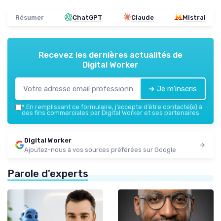
Résumer
ChatGPT
Claude
Mistral
Recevez les dernières actualités de
Digital Worker
➔ Je m'inscris
*
En remplissant ce formulaire, j’accepte d’être contacté(e) à
des fins commerciales par Digital Worker et ses partenaires.
Digital Worker
Ajoutez-nous à vos sources préférées sur Google
Parole d'experts