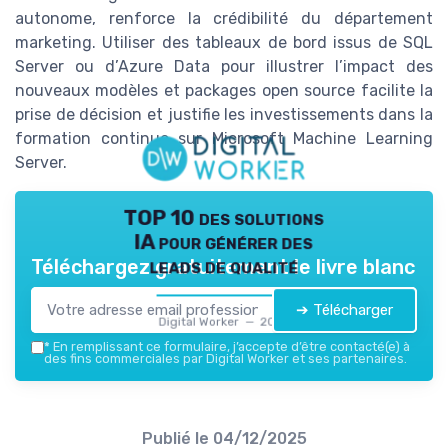
autonome, renforce la crédibilité du département
marketing. Utiliser des tableaux de bord issus de SQL
Server ou d’Azure Data pour illustrer l’impact des
nouveaux modèles et packages open source facilite la
prise de décision et justifie les investissements dans la
formation continue sur Microsoft Machine Learning
Server.
TOP 10 des solutions
IA pour générer des
leads de qualité
Téléchargez gratuitement le livre blanc
➔ Télécharger
Digital Worker — 2026
*
En remplissant ce formulaire, j’accepte d’être contacté(e) à
des fins commerciales par Digital Worker et ses partenaires.
Publié le
04/12/2025