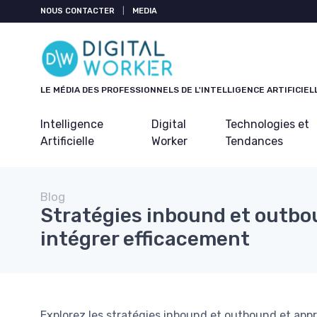
Panneau de gestion des cookies
NOUS CONTACTER
|
MEDIA
LE MÉDIA DES PROFESSIONNELS DE L'INTELLIGENCE ARTIFICIEL
Intelligence
Digital
Technologies et
Artificielle
Worker
Tendances
Blog
Stratégies inbound et outbo
intégrer efficacement
Explorez les stratégies inbound et outbound et app