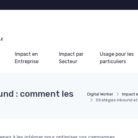
LE
Impact en
Impact par
Usage pour les
Entreprise
Secteur
particuliers
und : comment les
Digital Worker
Impact e
Stratégies inbound et
renez à les intégrer pour optimiser vos campagnes