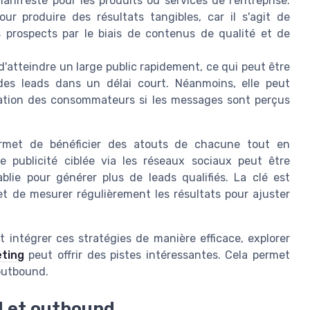
anifeste pour les produits ou services de l'entreprise.
r produire des résultats tangibles, car il s'agit de
s prospects par le biais de contenus de qualité et de
d'atteindre un large public rapidement, ce qui peut être
des leads dans un délai court. Néanmoins, elle peut
itation des consommateurs si les messages sont perçus
ermet de bénéficier des atouts de chacune tout en
e publicité ciblée via les réseaux sociaux peut être
lie pour générer plus de leads qualifiés. La clé est
et de mesurer régulièrement les résultats pour ajuster
intégrer ces stratégies de manière efficace, explorer
eting
peut offrir des pistes intéressantes. Cela permet
 outbound.
d et outbound