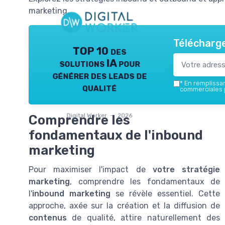
marketing.
Télécharge
TOP 10 des
solutions IA pour
générer des leads de
*
En remplissant
qualité
commerciales p
Digital Worker — 2026
Comprendre les
fondamentaux de l'inbound
marketing
Pour maximiser l'impact de
votre stratégie
marketing
, comprendre les fondamentaux de
l'
inbound marketing
se révèle essentiel. Cette
approche, axée sur la création et la diffusion de
contenus
de qualité, attire naturellement des