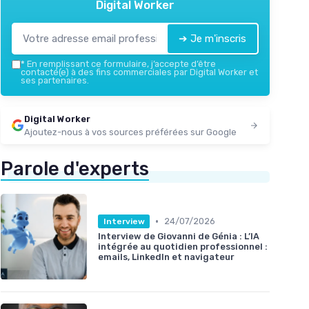
Digital Worker
➔ Je m'inscris
*
En remplissant ce formulaire, j’accepte d’être
contacté(e) à des fins commerciales par Digital Worker et
ses partenaires.
Digital Worker
Ajoutez-nous à vos sources préférées sur Google
Parole d'experts
•
24/07/2026
Interview
Interview de Giovanni de Génia : L’IA
intégrée au quotidien professionnel :
emails, LinkedIn et navigateur