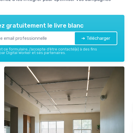
z gratuitement le livre blanc
➔ Télécharger
 ce formulaire, j’accepte d’être contacté(e) à des fins
ar Digital Worker et ses partenaires.