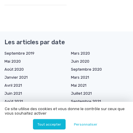
Les articles par date
Septembre 2019
Mars 2020
Mai 2020
Juin 2020
Août 2020
Septembre 2020
Janvier 2021
Mars 2021
Avril 2021
Mai 2021
Juin 2021
Juillet 2021
Août 2021
Septembre 2021
Ce site utilise des cookies et vous donne le contrôle sur ceux que
Décembre 2021
Mars 2022
vous souhaitez activer
Mai 2022
Juin 2022
Tout accepter
Personnaliser
Août 2022
Septembre 2022