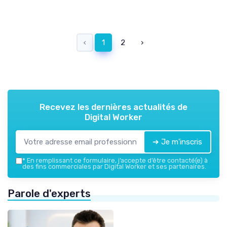
‹
1
2
›
Recevez les dernières actualités de
Digital Worker
➔ Je m'inscris
*
En remplissant ce formulaire, j’accepte d’être contacté(e) à
des fins commerciales par Digital Worker et ses partenaires.
Parole d'experts