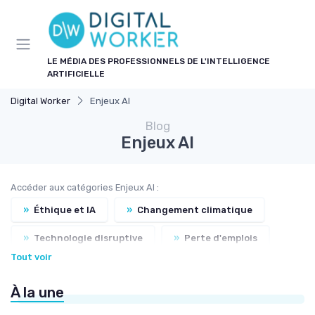
Panneau de gestion des cookies
LE MÉDIA DES PROFESSIONNELS DE L'INTELLIGENCE
ARTIFICIELLE
Digital Worker
Enjeux AI
Blog
Enjeux AI
Accéder aux catégories Enjeux AI :
»
Éthique et IA
»
Changement climatique
»
Technologie disruptive
»
Perte d'emplois
Tout voir
»
Développement durable
»
Qualité de vie
À la une
»
Responsabilité
»
Biodiversité
»
Vie privée