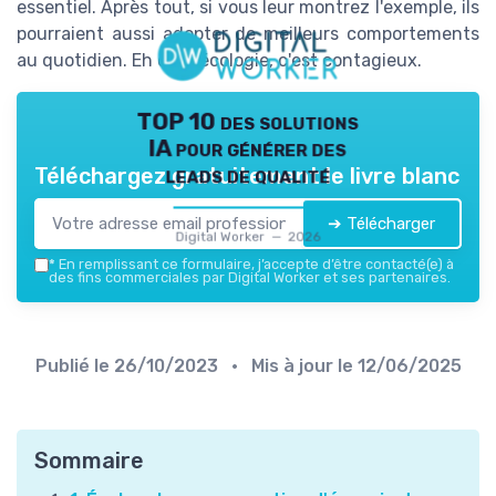
essentiel. Après tout, si vous leur montrez l'exemple, ils
pourraient aussi adopter de meilleurs comportements
au quotidien. Eh oui, l'écologie, c'est contagieux.
TOP 10 des solutions
IA pour générer des
leads de qualité
Téléchargez gratuitement le livre blanc
➔ Télécharger
Digital Worker — 2026
*
En remplissant ce formulaire, j’accepte d’être contacté(e) à
des fins commerciales par Digital Worker et ses partenaires.
Publié le
26/10/2023
• Mis à jour le
12/06/2025
Sommaire