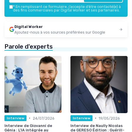
*
En remplissant ce formulaire, j’accepte d’être contacté(e) à
des fins commerciales par Digital Worker et ses partenaires.
Digital Worker
Ajoutez-nous à vos sources préférées sur Google
Parole d'experts
•
•
24/07/2026
19/05/2026
Interview
Interview
Interview de Giovanni de
Interview de Naully Nicolas
Génia : L’IA intégrée au
de GERESO Édition : Guérill-