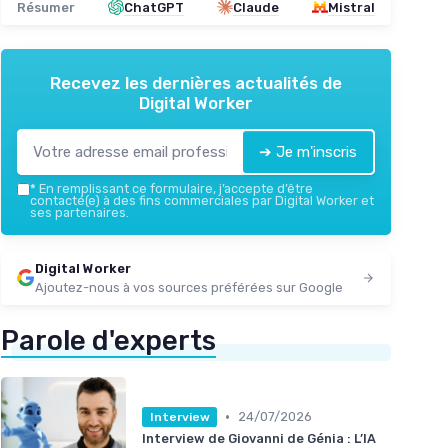
Résumer
ChatGPT
Claude
Mistral
Recevez les dernières actualités de
Digital Worker
➔ Je m'inscris
*
En remplissant ce formulaire, j’accepte d’être
contacté(e) à des fins commerciales par Digital Worker et
ses partenaires.
Digital Worker
Ajoutez-nous à vos sources préférées sur Google
Parole d'experts
•
24/07/2026
Interview
Interview de Giovanni de Génia : L’IA