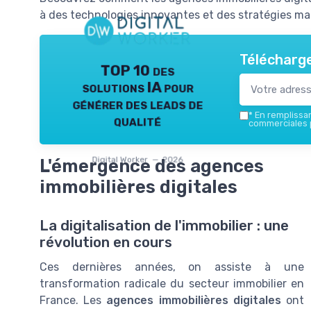
à des technologies innovantes et des stratégies mar
Télécharge
TOP 10 des
solutions IA pour
générer des leads de
*
En remplissant
qualité
commerciales p
Digital Worker — 2026
L'émergence des agences
immobilières digitales
La digitalisation de l'immobilier : une
révolution en cours
Ces dernières années, on assiste à une
transformation radicale du secteur immobilier en
France. Les
agences immobilières digitales
ont