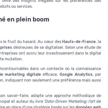
, offre des insights inégalés sur les préférences des
duits ou services.
ché en plein boom
pas le fruit du hasard. Au cœur des
Hauts-de-France
, la
prises
désireuses de se digitaliser. Selon une étude de
reprises ont accru leur investissement dans le digital
tte mutation.
ncontournables dans un contexte où la connaissance
ie marketing digitale
efficace.
Google Analytics
, par
ion, indiquant non seulement une préférence mais aussi
 son savoir-faire, adopte une approche méthodique de
incipal et auteur du livre
'Data-Driven Marketing: l'art de
mise en place d'une stratégie basée sur les
données web