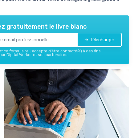
z gratuitement le livre blanc
➔ Télécharger
 ce formulaire, j’accepte d’être contacté(e) à des fins
ar Digital Worker et ses partenaires.