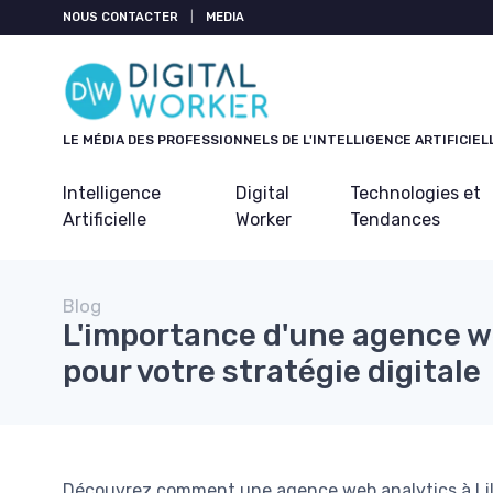
Panneau de gestion des cookies
NOUS CONTACTER
|
MEDIA
LE MÉDIA DES PROFESSIONNELS DE L'INTELLIGENCE ARTIFICIEL
Intelligence
Digital
Technologies et
Artificielle
Worker
Tendances
Blog
L'importance d'une agence we
pour votre stratégie digitale
Découvrez comment une agence web analytics à Lille