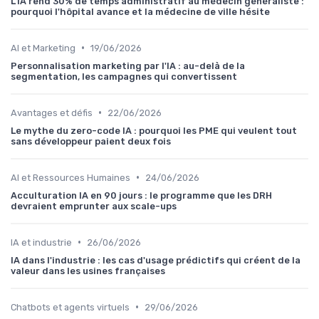
L'IA rend 30% de temps administratif au médecin généraliste :
pourquoi l'hôpital avance et la médecine de ville hésite
•
AI et Marketing
19/06/2026
Personnalisation marketing par l'IA : au-delà de la
segmentation, les campagnes qui convertissent
•
Avantages et défis
22/06/2026
Le mythe du zero-code IA : pourquoi les PME qui veulent tout
sans développeur paient deux fois
•
AI et Ressources Humaines
24/06/2026
Acculturation IA en 90 jours : le programme que les DRH
devraient emprunter aux scale-ups
•
IA et industrie
26/06/2026
IA dans l'industrie : les cas d'usage prédictifs qui créent de la
valeur dans les usines françaises
•
Chatbots et agents virtuels
29/06/2026