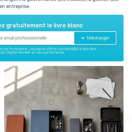
en entreprise.
z gratuitement le livre blanc
➔ Télécharger
 ce formulaire, j’accepte d’être contacté(e) à des fins
ar Digital Worker et ses partenaires.