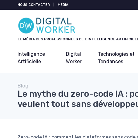
Panneau de gestion des cookies
NOUS CONTACTER
|
MEDIA
LE MÉDIA DES PROFESSIONNELS DE L'INTELLIGENCE ARTIFICIEL
Intelligence
Digital
Technologies et
Artificielle
Worker
Tendances
Blog
Le mythe du zero-code IA : p
veulent tout sans développeu
Zero-code IA : comment les plateformes sans code 