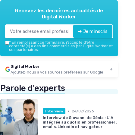
Recevez les dernières actualités de
Digital Worker
➔ Je m'inscris
*
En remplissant ce formulaire, j’accepte d’être
contacté(e) à des fins commerciales par Digital Worker et
ses partenaires.
Digital Worker
Ajoutez-nous à vos sources préférées sur Google
Parole d'experts
•
24/07/2026
Interview
Interview de Giovanni de Génia : L’IA
intégrée au quotidien professionnel :
emails, LinkedIn et navigateur