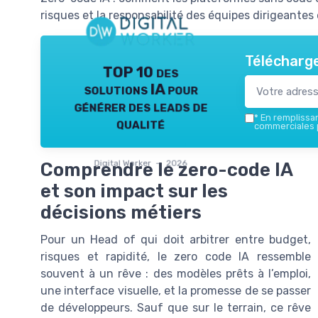
risques et la responsabilité des équipes dirigeantes 
Télécharge
TOP 10 des
solutions IA pour
générer des leads de
*
En remplissant
qualité
commerciales p
Digital Worker — 2026
Comprendre le zero-code IA
et son impact sur les
décisions métiers
Pour un Head of qui doit arbitrer entre budget,
risques et rapidité, le zero code IA ressemble
souvent à un rêve : des modèles prêts à l’emploi,
une interface visuelle, et la promesse de se passer
de développeurs. Sauf que sur le terrain, ce rêve