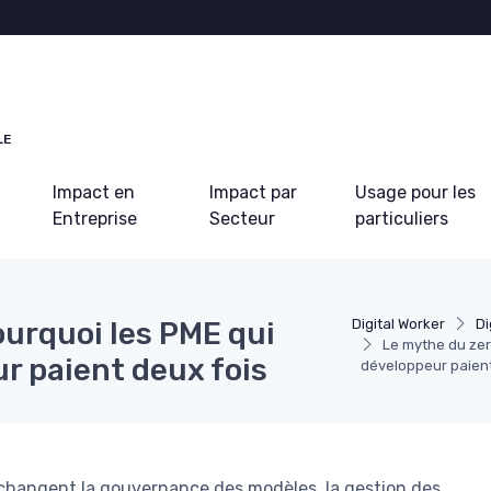
LE
Impact en
Impact par
Usage pour les
Entreprise
Secteur
particuliers
ourquoi les PME qui
Digital Worker
Di
Le mythe du zer
r paient deux fois
développeur paient
changent la gouvernance des modèles, la gestion des