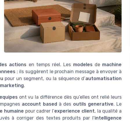
des actions
en temps réel. Les
modeles
de
machine
onnees
; ils suggèrent le prochain message à envoyer à
nu
pour un segment, ou la séquence d’
automatisation
 marketing
.
equipes
ont vu la différence dès qu’elles ont relié leurs
campagnes
account based
à des
outils generative
. Le
se humaine
pour cadrer l’
experience client
, la qualité a
vés à corriger des textes produits par l’
intelligence