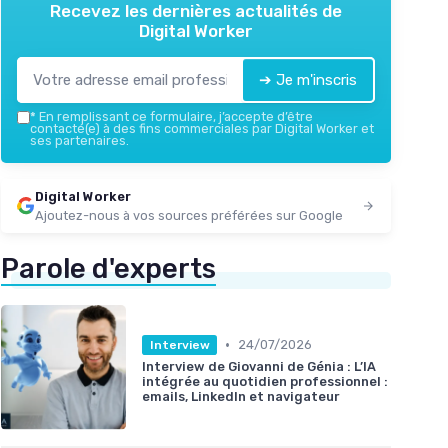
Recevez les dernières actualités de
Digital Worker
➔ Je m'inscris
*
En remplissant ce formulaire, j’accepte d’être
contacté(e) à des fins commerciales par Digital Worker et
ses partenaires.
Digital Worker
Ajoutez-nous à vos sources préférées sur Google
Parole d'experts
•
24/07/2026
Interview
Interview de Giovanni de Génia : L’IA
intégrée au quotidien professionnel :
emails, LinkedIn et navigateur