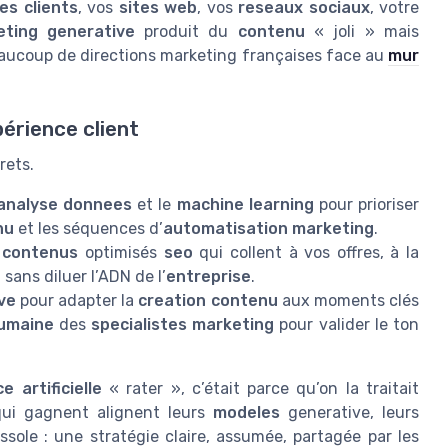
es clients
, vos
sites web
, vos
reseaux sociaux
, votre
eting generative
produit du
contenu
« joli » mais
aucoup de directions marketing françaises face au
mur
érience client
rets.
analyse donnees
et le
machine learning
pour prioriser
nu
et les séquences d’
automatisation marketing
.
s
contenus
optimisés
seo
qui collent à vos offres, à la
, sans diluer l’ADN de l’
entreprise
.
ve
pour adapter la
creation contenu
aux moments clés
humaine
des
specialistes marketing
pour valider le ton
ce artificielle
« rater », c’était parce qu’on la traitait
ui gagnent alignent leurs
modeles
generative, leurs
sole : une stratégie claire, assumée, partagée par les