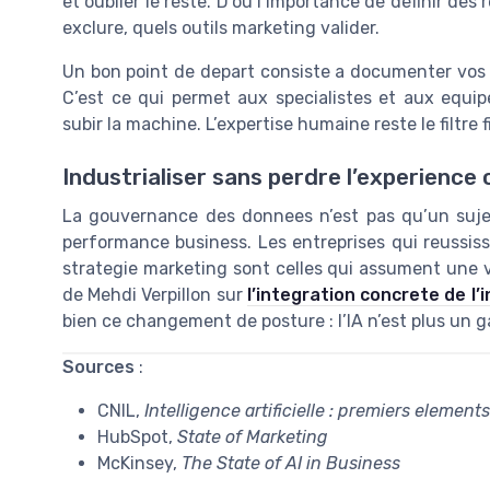
et oublier le reste. D’ou l’importance de definir des 
exclure, quels outils marketing valider.
Un bon point de depart consiste a documenter vos 
C’est ce qui permet aux specialistes et aux equip
subir la machine. L’expertise humaine reste le filtre 
Industrialiser sans perdre l’experience 
La gouvernance des donnees n’est pas qu’un sujet I
performance business. Les entreprises qui reussissen
strategie marketing sont celles qui assument une vra
de Mehdi Verpillon sur
l’integration concrete de l’i
bien ce changement de posture : l’IA n’est plus un g
Sources
:
CNIL,
Intelligence artificielle : premiers element
HubSpot,
State of Marketing
McKinsey,
The State of AI in Business