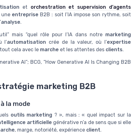
isation
et
orchestration et supervision d’agents
r une
entreprise
B2B : soit l’IA impose son rythme, soit
’
analyse
.
util” mais “quel rôle pour l’IA dans notre
marketing
ù l’
automatisation
crée de la valeur, où l’
expertise
tout cela avec le
marche
et les attentes des
clients
.
nerative AI”; BCG, “How Generative AI Is Changing B2B
a stratégie marketing B2B
s à la mode
quels
outils marketing
? », mais : « quel impact sur la
ntelligence artificielle
générative n’a de sens que si elle
arche
, marge, notoriété, expérience
client
.