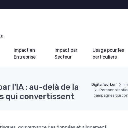
LE
Impact en
Impact par
Usage pour les
Entreprise
Secteur
particuliers
r l'IA : au-delà de la
Digital Worker
Im
Personnalisation
 qui convertissent
campagnes qui con
, risques, gouvernance des données et alignement