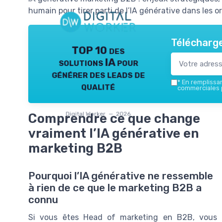
humain pour tirer parti de l’IA générative dans les 
Télécharge
TOP 10 des
solutions IA pour
générer des leads de
*
En remplissant
qualité
commerciales p
Digital Worker — 2026
Comprendre ce que change
vraiment l’IA générative en
marketing B2B
Pourquoi l’IA générative ne ressemble
à rien de ce que le marketing B2B a
connu
Si vous êtes Head of marketing en B2B, vous