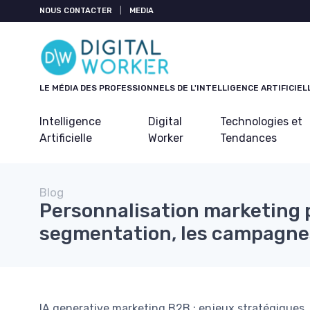
Panneau de gestion des cookies
NOUS CONTACTER
|
MEDIA
LE MÉDIA DES PROFESSIONNELS DE L'INTELLIGENCE ARTIFICIEL
Intelligence
Digital
Technologies et
Artificielle
Worker
Tendances
Blog
Personnalisation marketing pa
segmentation, les campagnes
IA generative marketing B2B : enjeux stratégiques