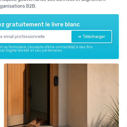
organisations B2B.
z gratuitement le livre blanc
➔ Télécharger
 ce formulaire, j’accepte d’être contacté(e) à des fins
ar Digital Worker et ses partenaires.