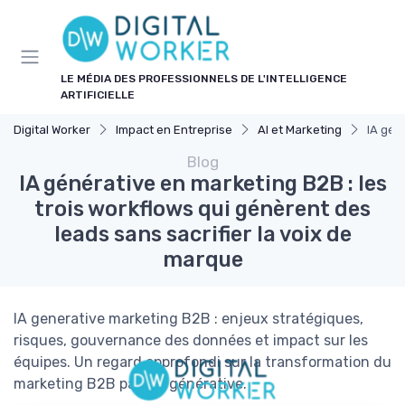
Panneau de gestion des cookies
LE MÉDIA DES PROFESSIONNELS DE L'INTELLIGENCE
ARTIFICIELLE
Digital Worker
Impact en Entreprise
AI et Marketing
IA gén
Blog
IA générative en marketing B2B : les
trois workflows qui génèrent des
leads sans sacrifier la voix de
marque
IA generative marketing B2B : enjeux stratégiques,
risques, gouvernance des données et impact sur les
équipes. Un regard approfondi sur la transformation du
marketing B2B par l’IA générative.