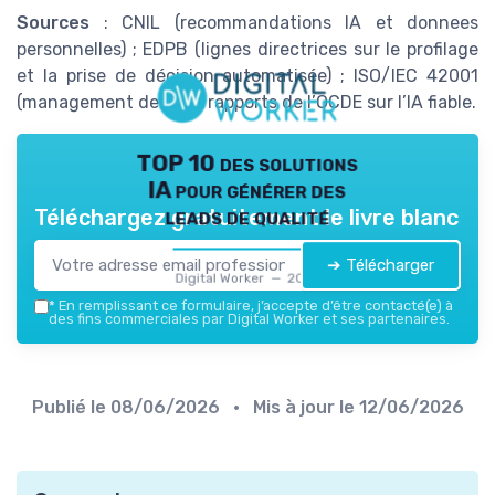
Sources
: CNIL (recommandations IA et donnees
personnelles) ; EDPB (lignes directrices sur le profilage
et la prise de décision automatisée) ; ISO/IEC 42001
(management de l’IA) ; rapports de l’OCDE sur l’IA fiable.
TOP 10 des solutions
IA pour générer des
leads de qualité
Téléchargez gratuitement le livre blanc
➔ Télécharger
Digital Worker — 2026
*
En remplissant ce formulaire, j’accepte d’être contacté(e) à
des fins commerciales par Digital Worker et ses partenaires.
Publié le
08/06/2026
• Mis à jour le
12/06/2026