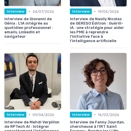
•
•
24/07/2026
19/05/2026
Interview
Interview
Interview de Giovanni de
Interview de Naully Nicolas
Génia : L’IA intégrée au
de GERESO Édition : Guérill-
quotidien professionnel :
iA : une stratégie pour aider
emails, LinkedIn et
les PME à reprendre
navigateur
l’initiative face à
l’intelligence artificielle
•
•
09/04/2026
16/03/2026
Interview
Interview
Interview de Mehdi Verpillon
Interview de Fanny Jourdan,
de RPTech AI : Intégrer
chercheuse à l'IRT Saint
concrètement l’intelligence
Exupery : Rendre les LLMs