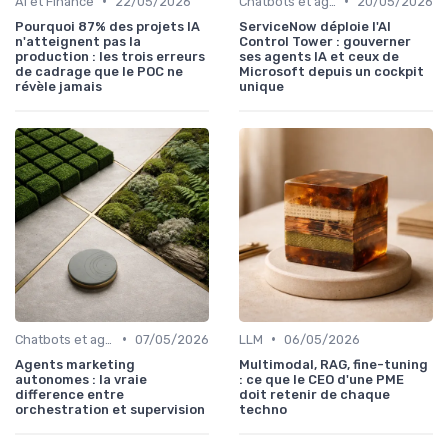
•
•
AI et Finance
22/05/2026
Chatbots et agents virtuels
20/05/2026
Pourquoi 87% des projets IA
ServiceNow déploie l'AI
n'atteignent pas la
Control Tower : gouverner
production : les trois erreurs
ses agents IA et ceux de
de cadrage que le POC ne
Microsoft depuis un cockpit
révèle jamais
unique
•
•
Chatbots et agents virtuels
07/05/2026
LLM
06/05/2026
Agents marketing
Multimodal, RAG, fine-tuning
autonomes : la vraie
: ce que le CEO d'une PME
difference entre
doit retenir de chaque
orchestration et supervision
techno