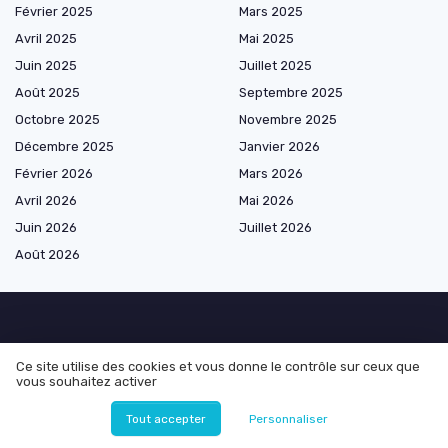
Février 2025
Mars 2025
Avril 2025
Mai 2025
Juin 2025
Juillet 2025
Août 2025
Septembre 2025
Octobre 2025
Novembre 2025
Décembre 2025
Janvier 2026
Février 2026
Mars 2026
Avril 2026
Mai 2026
Juin 2026
Juillet 2026
Août 2026
Les plus lus
Ce site utilise des cookies et vous donne le contrôle sur ceux que
vous souhaitez activer
Agence de developpement web : comment choisir la meilleure pour
votre entreprise
Tout accepter
Personnaliser
Optimiser l'aménagement extérieur grâce à l'IA à partir d'une photo