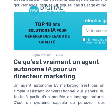
gouvernance, risques juridiques, cas d’usage et in
Télécharge
TOP 10 des
solutions IA pour
générer des leads de
*
En remplissant
qualité
commerciales p
Digital Worker — 2026
Ce qu’est vraiment un agent
autonome IA pour un
directeur marketing
Un agent autonome IA marketing n’est pas un
simple assistant conversationnel qui génère du
texte à partir d’un modèle de langage naturel.
C’est un système capable de percevoir des