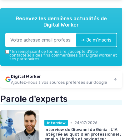
Recevez les dernières actualités de
Digital Worker
➔ Je m'inscris
*
En remplissant ce formulaire, j’accepte d’être
contacté(e) à des fins commerciales par Digital Worker et
ses partenaires.
Digital Worker
Ajoutez-nous à vos sources préférées sur Google
Parole d'experts
•
24/07/2026
Interview
Interview de Giovanni de Génia : L’IA
intégrée au quotidien professionnel :
emails, LinkedIn et navigateur