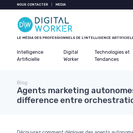
Panneau de gestion des cookies
NOUS CONTACTER
|
MEDIA
LE MÉDIA DES PROFESSIONNELS DE L'INTELLIGENCE ARTIFICIEL
Intelligence
Digital
Technologies et
Artificielle
Worker
Tendances
Blog
Agents marketing autonomes 
difference entre orchestrati
Découvrez comment déployer des agents autonomes I