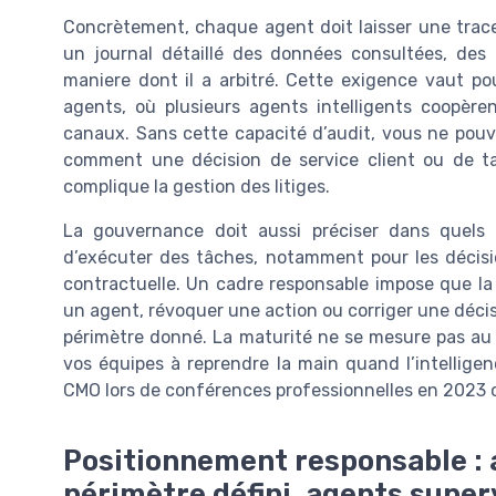
Concrètement, chaque agent doit laisser une trace
un journal détaillé des données consultées, des 
maniere dont il a arbitré. Cette exigence vaut p
agents, où plusieurs agents intelligents coopèr
canaux. Sans cette capacité d’audit, vous ne pouve
comment une décision de service client ou de tari
complique la gestion des litiges.
La gouvernance doit aussi préciser dans quels 
d’exécuter des tâches, notamment pour les décision
contractuelle. Un cadre responsable impose que l
un agent, révoquer une action ou corriger une déci
périmètre donné. La maturité ne se mesure pas au
vos équipes à reprendre la main quand l’intelligenc
CMO lors de conférences professionnelles en 2023 c
Positionnement responsable : 
périmètre défini, agents super