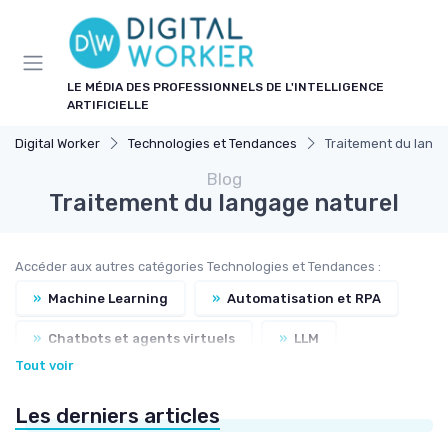
Panneau de gestion des cookies
LE MÉDIA DES PROFESSIONNELS DE L'INTELLIGENCE
ARTIFICIELLE
Digital Worker
Technologies et Tendances
Traitement du lang
Blog
Traitement du langage naturel
Accéder aux autres catégories Technologies et Tendances :
»
Machine Learning
»
Automatisation et RPA
»
Chatbots et agents virtuels
»
LLM
Tout voir
»
Nouveaux outils et logiciels
Les derniers articles