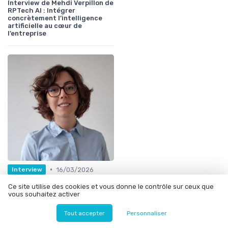
Interview de Mehdi Verpillon de
RPTech AI : Intégrer
concrètement l’intelligence
artificielle au cœur de
l’entreprise
•
16/03/2026
Interview
Interview de Fanny Jourdan,
Ce site utilise des cookies et vous donne le contrôle sur ceux que
chercheuse à l'IRT Saint
vous souhaitez activer
Exupery : Rendre les LLMs
explicables : retour
d’expérience sur le projet Open
Tout accepter
Personnaliser
Source Interpreto