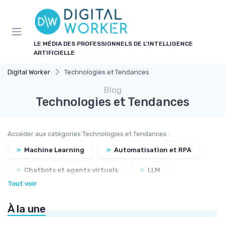
Panneau de gestion des cookies
LE MÉDIA DES PROFESSIONNELS DE L'INTELLIGENCE
ARTIFICIELLE
Digital Worker
Technologies et Tendances
Blog
Technologies et Tendances
Accéder aux catégories Technologies et Tendances :
»
Machine Learning
»
Automatisation et RPA
»
Chatbots et agents virtuels
»
LLM
Tout voir
»
Traitement du langage naturel
À la une
»
Nouveaux outils et logiciels