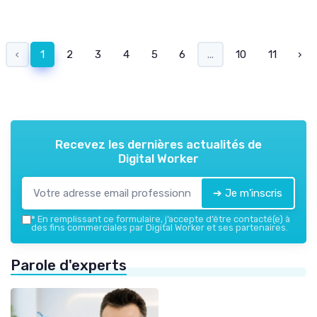
‹
1
2
3
4
5
6
...
10
11
›
Recevez les dernières actualités de
Digital Worker
➔ Je m'inscris
*
En remplissant ce formulaire, j’accepte d’être contacté(e) à
des fins commerciales par Digital Worker et ses partenaires.
Parole d'experts