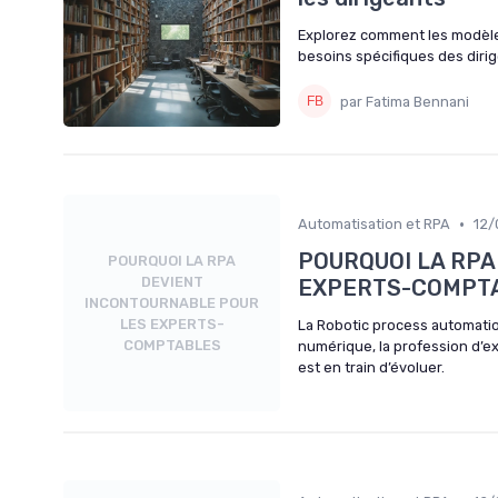
Explorez comment les modèle
besoins spécifiques des dirig
par Fatima Bennani
•
Automatisation et RPA
12/
POURQUOI LA RPA
POURQUOI LA RPA
DEVIENT
EXPERTS-COMPT
INCONTOURNABLE POUR
LES EXPERTS-
La Robotic process automatio
COMPTABLES
numérique, la profession d’e
est en train d’évoluer.