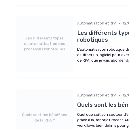
•
Automatisation et RPA
12/
Les différents ty
Les différents types
robotiques
d'automatisation des
processus robotiques
L'automatisation robotique de
d'utiliser un logiciel pour e
de RPA, que je vais aborder da
•
Automatisation et RPA
12/
Quels sont les bén
Quel que soit son secteur d’a
Quels sont les bénéfices
grâce à la Robotic Process Aut
de la RPA ?
workflows bien définis pour 