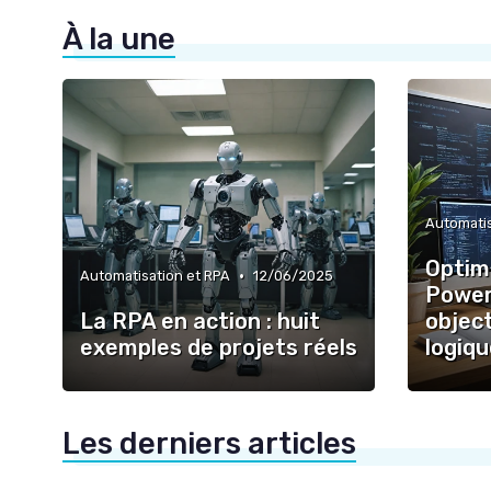
À la une
Automatis
Optimi
•
Automatisation et RPA
12/06/2025
Power
La RPA en action : huit
object
exemples de projets réels
logiq
Les derniers articles