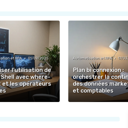
•
•
ation et RPA
01/09/2025
Automatisation et RPA
17/0
ser l'utilisation de
Plan bi connexion :
Shell avec where-
orchestrer la conti
 et les opérateurs
des données marke
ues
et comptables