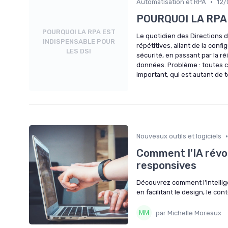
•
Automatisation et RPA
12/
POURQUOI LA RPA
POURQUOI LA RPA EST
Le quotidien des Directions 
INDISPENSABLE POUR
répétitives, allant de la conf
LES DSI
sécurité, en passant par la r
données. Problème : toutes 
important, qui est autant de 
•
Nouveaux outils et logiciels
Comment l'IA révol
responsives
Découvrez comment l'intellige
en facilitant le design, le con
par Michelle Moreaux