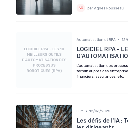
par Agnès Rousseau
•
Automatisation et RPA
12/
LOGICIEL RPA - L
LOGICIEL RPA - LES 10
MEILLEURS OUTILS
D'AUTOMATISATIO
D'AUTOMATISATION DES
PROCESSUS
L'automatisation des process
ROBOTIQUES (RPA)
terrain auprès des entreprise
financiers, assurances, etc.
•
LLM
12/06/2025
Les défis de l'IA 
les dirigeants