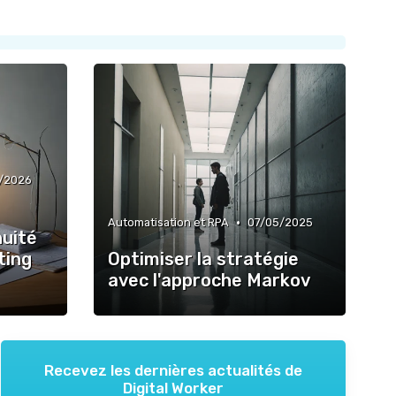
3/2026
•
Automatisation et RPA
07/05/2025
nuité
ting
Optimiser la stratégie
avec l'approche Markov
Recevez les dernières actualités de
Digital Worker