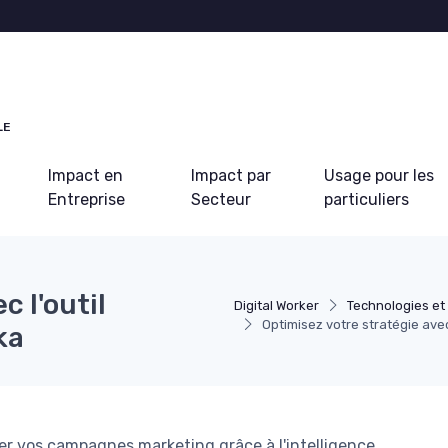
LE
Impact en
Impact par
Usage pour les
Entreprise
Secteur
particuliers
c l'outil
Digital Worker
Technologies e
Optimisez votre stratégie avec l
ka
r vos campagnes marketing grâce à l'intelligence