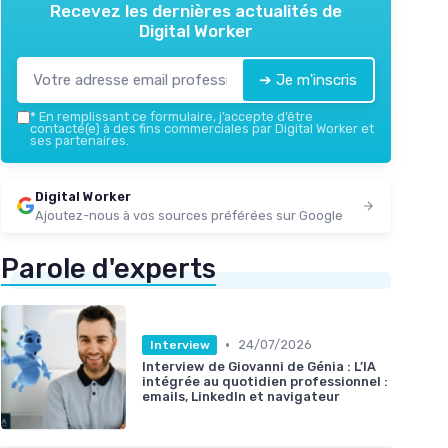
Recevez les dernières actualités de
Digital Worker
➔ Je m'inscris
*
En remplissant ce formulaire, j’accepte d’être
contacté(e) à des fins commerciales par Digital Worker et
ses partenaires.
Digital Worker
Ajoutez-nous à vos sources préférées sur Google
Parole d'experts
•
24/07/2026
Interview
Interview de Giovanni de Génia : L’IA
intégrée au quotidien professionnel :
emails, LinkedIn et navigateur