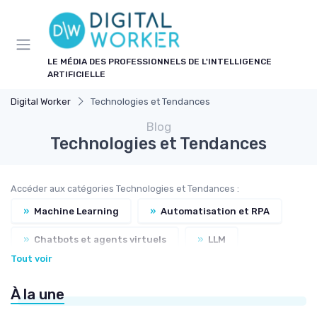
Panneau de gestion des cookies
LE MÉDIA DES PROFESSIONNELS DE L'INTELLIGENCE
ARTIFICIELLE
Digital Worker
Technologies et Tendances
Blog
Technologies et Tendances
Accéder aux catégories Technologies et Tendances :
»
Machine Learning
»
Automatisation et RPA
»
Chatbots et agents virtuels
»
LLM
Tout voir
»
Traitement du langage naturel
À la une
»
Nouveaux outils et logiciels