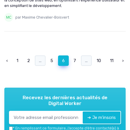
la conception de sites web, en optimisant l'expérience utilisateur et
en simplifiant le développement.
par Maxime Chevalier-Boisvert
‹
1
2
...
5
6
7
...
10
11
›
Recevez les dernières actualités de
Digital Worker
➔ Je m'inscris
*
En remplissant ce formulaire, j’accepte d’être contacté(e) à