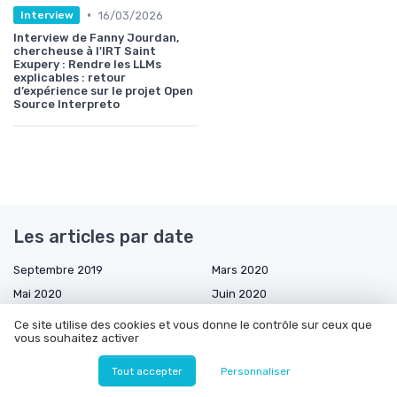
•
16/03/2026
Interview
Interview de Fanny Jourdan,
chercheuse à l'IRT Saint
Exupery : Rendre les LLMs
explicables : retour
d’expérience sur le projet Open
Source Interpreto
Les articles par date
Septembre 2019
Mars 2020
Mai 2020
Juin 2020
Août 2020
Septembre 2020
Ce site utilise des cookies et vous donne le contrôle sur ceux que
vous souhaitez activer
Janvier 2021
Mars 2021
Avril 2021
Mai 2021
Tout accepter
Personnaliser
Juin 2021
Juillet 2021