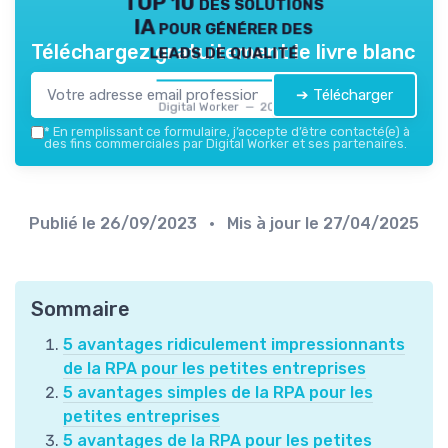
TOP 10 des solutions
IA pour générer des
leads de qualité
Téléchargez gratuitement le livre blanc
➔ Télécharger
Digital Worker — 2026
*
En remplissant ce formulaire, j’accepte d’être contacté(e) à
des fins commerciales par Digital Worker et ses partenaires.
Publié le
26/09/2023
• Mis à jour le
27/04/2025
Sommaire
5 avantages ridiculement impressionnants
de la RPA pour les petites entreprises
5 avantages simples de la RPA pour les
petites entreprises
5 avantages de la RPA pour les petites