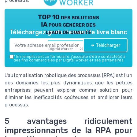
processus.
TOP 10 des solutions
IA pour générer des
leads de qualité
Téléchargez gratuitement le livre blanc
➔ Télécharger
Digital Worker — 2026
*
En remplissant ce formulaire, j’accepte d’être contacté(e) à
des fins commerciales par Digital Worker et ses partenaires.
L'automatisation robotique des processus (RPA) est l'un
des domaines les plus dynamiques que les petites
entreprises peuvent explorer comme solution pour
éliminer les inefficacités coûteuses et améliorer leurs
processus.
5 avantages ridiculement
impressionnants de la RPA pour