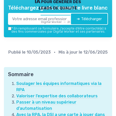
IA pour générer des
leads de qualité
Téléchargez gratuitement le livre blanc
➔ Télécharger
Digital Worker — 2026
*
En remplissant ce formulaire, j’accepte d’être contacté(e) à
des fins commerciales par Digital Worker et ses partenaires.
Publié le
10/05/2023
• Mis à jour le
12/06/2025
Sommaire
Soulager les équipes informatiques via la
RPA
Valoriser l’expertise des collaborateurs
Passer à un niveau supérieur
d’automatisation
Avec la RPA, la DSI a une carte à jouer dans