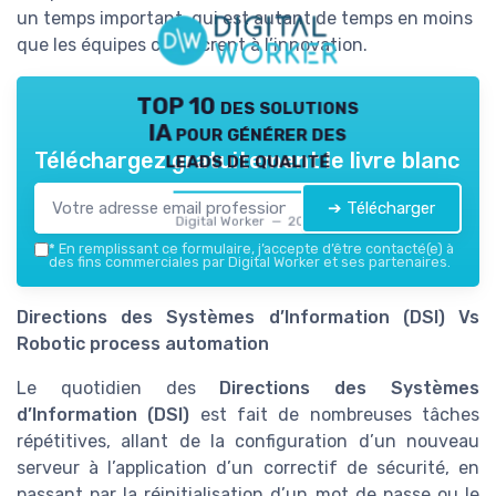
un temps important, qui est autant de temps en moins
que les équipes consacrent à l’innovation.
TOP 10 des solutions
IA pour générer des
leads de qualité
Téléchargez gratuitement le livre blanc
➔ Télécharger
Digital Worker — 2026
*
En remplissant ce formulaire, j’accepte d’être contacté(e) à
des fins commerciales par Digital Worker et ses partenaires.
Directions des Systèmes d’Information (DSI) Vs
Robotic process automation
Le quotidien des
Directions des Systèmes
d’Information (DSI)
est fait de nombreuses tâches
répétitives, allant de la configuration d’un nouveau
serveur à l’application d’un correctif de sécurité, en
passant par la réinitialisation d’un mot de passe ou le