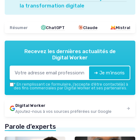
la transformation digitale
Résumer
ChatGPT
Claude
Mistral
Recevez les dernières actualités de
Digital Worker
➔ Je m'inscris
*
En remplissant ce formulaire, j’accepte d’être contacté(e) à
des fins commerciales par Digital Worker et ses partenaires.
Digital Worker
Ajoutez-nous à vos sources préférées sur Google
Parole d'experts