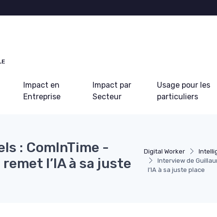
LE
Impact en
Impact par
Usage pour les
Entreprise
Secteur
particuliers
els : ComInTime -
Digital Worker
Intell
remet l’IA à sa juste
Interview de Guilla
l’IA à sa juste place