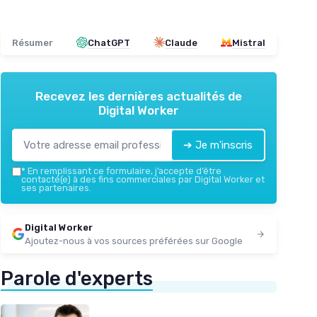
Résumer
ChatGPT
Claude
Mistral
Recevez les dernières actualités de
Digital Worker
➔ Je m'inscris
*
En remplissant ce formulaire, j’accepte d’être
contacté(e) à des fins commerciales par Digital Worker et
ses partenaires.
Digital Worker
Ajoutez-nous à vos sources préférées sur Google
Parole d'experts