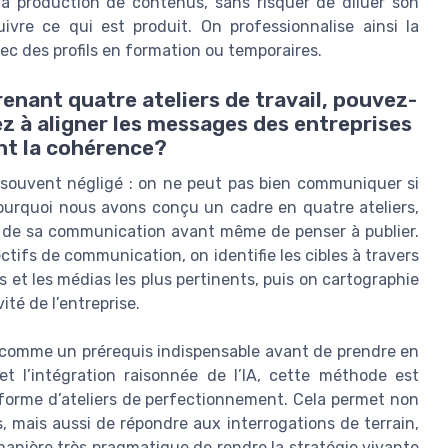
 la production de contenus, sans risquer de diluer son
ivre ce qui est produit. On professionnalise ainsi la
c des profils en formation ou temporaires.
nant quatre ateliers de travail, pouvez-
 à aligner les messages des entreprises
nt la cohérence?
 souvent négligé : on ne peut pas bien communiquer si
pourquoi nous avons conçu un cadre en quatre ateliers,
es de sa communication avant même de penser à publier.
ectifs de communication, on identifie les cibles à travers
 et les médias les plus pertinents, puis on cartographie
ité de l’entreprise.
, comme un prérequis indispensable avant de prendre en
et l’intégration raisonnée de l’IA, cette méthode est
 forme d’ateliers de perfectionnement. Cela permet non
, mais aussi de répondre aux interrogations de terrain,
anière très pragmatique de rendre la stratégie vivante