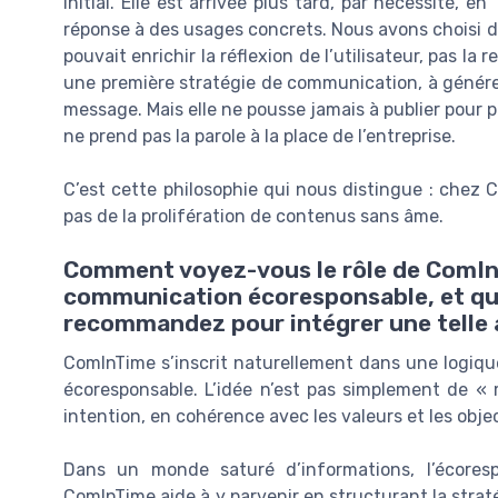
initial. Elle est arrivée plus tard, par nécessité, en
réponse à des usages concrets. Nous avons choisi de
pouvait enrichir la réflexion de l’utilisateur, pas la
une première stratégie de communication, à générer
message. Mais elle ne pousse jamais à publier pour pub
ne prend pas la parole à la place de l’entreprise.
C’est cette philosophie qui nous distingue : chez C
pas de la prolifération de contenus sans âme.
Comment voyez-vous le rôle de ComIn
communication écoresponsable, et que
recommandez pour intégrer une telle
ComInTime s’inscrit naturellement dans une logiqu
écoresponsable. L’idée n’est pas simplement de « 
intention, en cohérence avec les valeurs et les objec
Dans un monde saturé d’informations, l’écoresp
ComInTime aide à y parvenir en structurant la strat