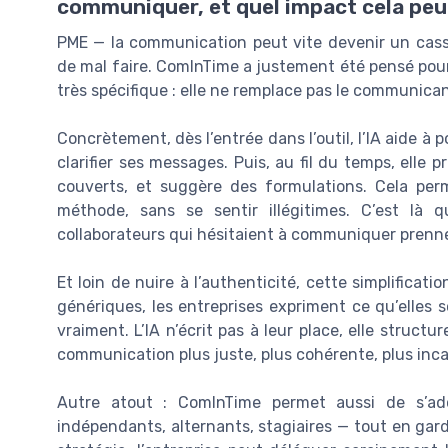
communiquer, et quel impact cela peut-
PME — la communication peut vite devenir un cass
de mal faire. ComInTime a justement été pensé pour le
très spécifique : elle ne remplace pas le communican
Concrètement, dès l’entrée dans l’outil, l’IA aide à po
clarifier ses messages. Puis, au fil du temps, elle 
couverts, et suggère des formulations. Cela per
méthode, sans se sentir illégitimes. C’est là q
collaborateurs qui hésitaient à communiquer prennent
Et loin de nuire à l’authenticité, cette simplificat
génériques, les entreprises expriment ce qu’elles s
vraiment. L’IA n’écrit pas à leur place, elle structu
communication plus juste, plus cohérente, plus inc
Autre atout : ComInTime permet aussi de s’ad
indépendants, alternants, stagiaires — tout en garda