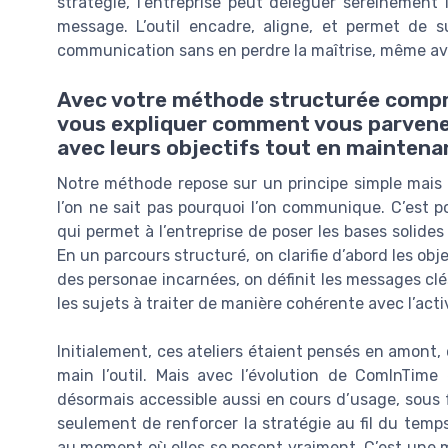
stratégie, l’entreprise peut déléguer sereinement
message. L’outil encadre, aligne, et permet de su
communication sans en perdre la maîtrise, même ave
Avec votre méthode structurée compre
vous expliquer comment vous parvenez
avec leurs objectifs tout en maintena
Notre méthode repose sur un principe simple mais
l’on ne sait pas pourquoi l’on communique. C’est 
qui permet à l’entreprise de poser les bases solid
En un parcours structuré, on clarifie d’abord les obj
des personae incarnées, on définit les messages clés
les sujets à traiter de manière cohérente avec l’activ
Initialement, ces ateliers étaient pensés en amont
main l’outil. Mais avec l’évolution de ComInTime 
désormais accessible aussi en cours d’usage, sous
seulement de renforcer la stratégie au fil du temps
au moment où elles se posent vraiment. C’est une m