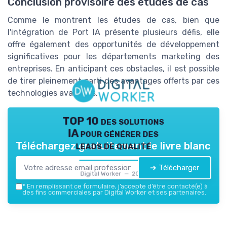
Conclusion provisoire des études de cas
Comme le montrent les études de cas, bien que
l'intégration de Port IA présente plusieurs défis, elle
offre également des opportunités de développement
significatives pour les départements marketing des
entreprises. En anticipant ces obstacles, il est possible
de tirer pleinement parti des avantages offerts par ces
technologies avancées.
TOP 10 des solutions
IA pour générer des
leads de qualité
Téléchargez gratuitement le livre blanc
➔ Télécharger
Digital Worker — 2026
*
En remplissant ce formulaire, j’accepte d’être contacté(e) à
des fins commerciales par Digital Worker et ses partenaires.