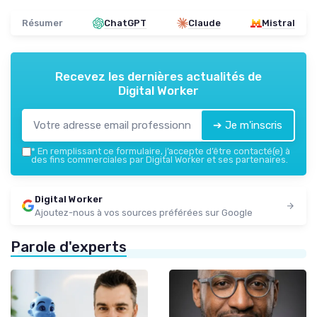
Résumer
ChatGPT
Claude
Mistral
Recevez les dernières actualités de
Digital Worker
➔ Je m'inscris
*
En remplissant ce formulaire, j’accepte d’être contacté(e) à
des fins commerciales par Digital Worker et ses partenaires.
Digital Worker
Ajoutez-nous à vos sources préférées sur Google
Parole d'experts