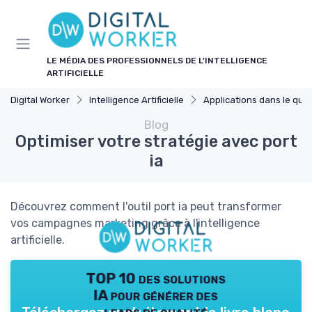
Panneau de gestion des cookies
LE MÉDIA DES PROFESSIONNELS DE L'INTELLIGENCE
ARTIFICIELLE
Digital Worker
Intelligence Artificielle
Applications dans le quotidie
Blog
Optimiser votre stratégie avec port
ia
Découvrez comment l'outil port ia peut transformer
vos campagnes marketing grâce à l'intelligence
artificielle.
TOP 10 des solutions
IA pour générer des
leads de qualité