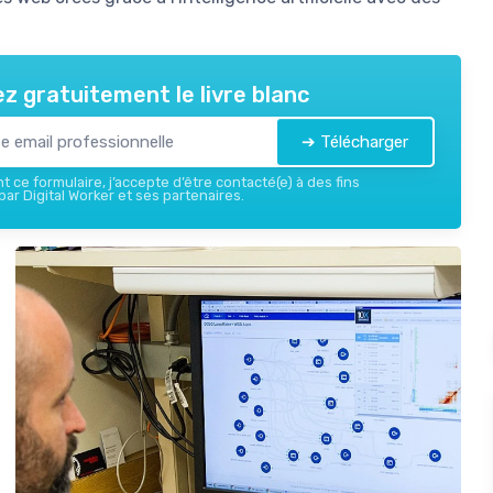
z gratuitement le livre blanc
➔ Télécharger
 ce formulaire, j’accepte d’être contacté(e) à des fins
ar Digital Worker et ses partenaires.