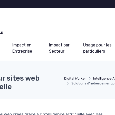
LE
Impact en
Impact par
Usage pour les
Entreprise
Secteur
particuliers
r sites web
Digital Worker
Intelligence Ar
Solutions d'hébergement pou
elle
eb créés grâce à l'intelligence artificielle avec des