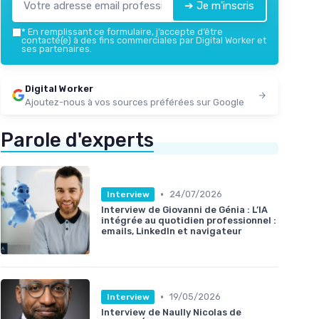
➔ Je m'inscris
*
En remplissant ce formulaire, j’accepte d’être
contacté(e) à des fins commerciales par Digital Worker et
ses partenaires.
Digital Worker
Ajoutez-nous à vos sources préférées sur Google
Parole d'experts
•
24/07/2026
Interview
Interview de Giovanni de Génia : L’IA
intégrée au quotidien professionnel :
emails, LinkedIn et navigateur
•
19/05/2026
Interview
Interview de Naully Nicolas de