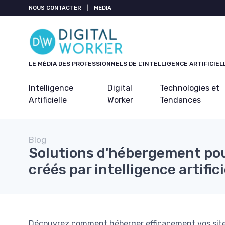
Panneau de gestion des cookies
NOUS CONTACTER
|
MEDIA
LE MÉDIA DES PROFESSIONNELS DE L'INTELLIGENCE ARTIFICIEL
Intelligence
Digital
Technologies et
Artificielle
Worker
Tendances
Blog
Solutions d'hébergement pou
créés par intelligence artifici
Découvrez comment héberger efficacement vos sites w