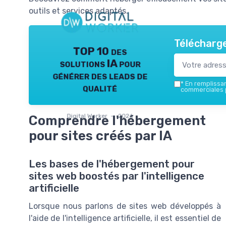
outils et services adaptés.
Télécharge
TOP 10 des
solutions IA pour
générer des leads de
*
En remplissant
qualité
commerciales p
Digital Worker — 2026
Comprendre l'hébergement
pour sites créés par IA
Les bases de l'hébergement pour
sites web boostés par l'intelligence
artificielle
Lorsque nous parlons de sites web développés à
l'aide de l'intelligence artificielle, il est essentiel de