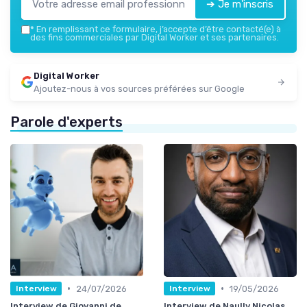
➔ Je m'inscris
*
En remplissant ce formulaire, j’accepte d’être contacté(e) à
des fins commerciales par Digital Worker et ses partenaires.
Digital Worker
Ajoutez-nous à vos sources préférées sur Google
Parole d'experts
•
•
24/07/2026
19/05/2026
Interview
Interview
Interview de Giovanni de
Interview de Naully Nicolas