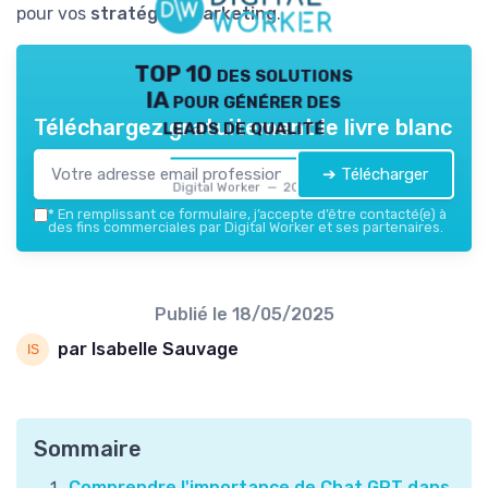
pour vos
stratégies marketing
.
TOP 10 des solutions
IA pour générer des
leads de qualité
Téléchargez gratuitement le livre blanc
➔ Télécharger
Digital Worker — 2026
*
En remplissant ce formulaire, j’accepte d’être contacté(e) à
des fins commerciales par Digital Worker et ses partenaires.
Publié le
18/05/2025
par Isabelle Sauvage
Sommaire
Comprendre l'importance de Chat GPT dans