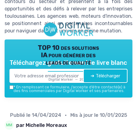
contours du secteur et présentent à la fois des
opportunités et des défis à relever par les entreprises
toulousaines. Les agences web, moteurs d'innovation,
se positionnent ainsi en partenaires incontournables
pour naviguer dans cet univers en pleine mutation.
TOP 10 des solutions
IA pour générer des
leads de qualité
Téléchargez gratuitement le livre blanc
➔ Télécharger
Digital Worker — 2026
*
En remplissant ce formulaire, j’accepte d’être contacté(e) à
des fins commerciales par Digital Worker et ses partenaires.
Publié le
14/04/2024
• Mis à jour le
10/01/2025
par Michelle Moreaux