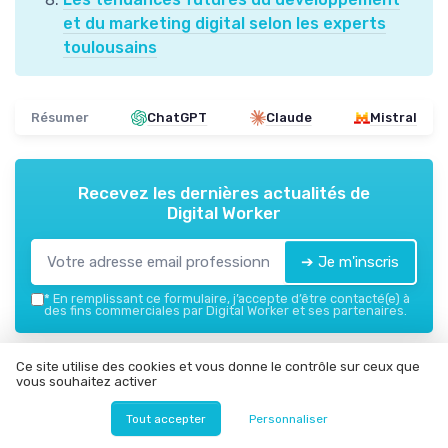
et du marketing digital selon les experts
toulousains
Résumer
ChatGPT
Claude
Mistral
Recevez les dernières actualités de
Digital Worker
➔ Je m'inscris
*
En remplissant ce formulaire, j’accepte d’être contacté(e) à
des fins commerciales par Digital Worker et ses partenaires.
Digital Worker
Ce site utilise des cookies et vous donne le contrôle sur ceux que
vous souhaitez activer
Ajoutez-nous à vos sources préférées sur Google
Tout accepter
Personnaliser
Parole d'experts