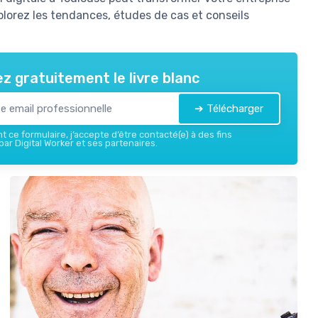
lorez les tendances, études de cas et conseils
z gratuitement le livre blanc
➔ Télécharger
 ce formulaire, j’accepte d’être contacté(e) à des fins
ar Digital Worker et ses partenaires.