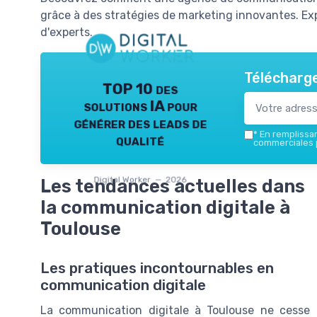
grâce à des stratégies de marketing innovantes. Exp
d'experts.
Télécharge
TOP 10 des
solutions IA pour
générer des leads de
*
En remplissant
qualité
commerciales p
Digital Worker — 2026
Les tendances actuelles dans
la communication digitale à
Toulouse
Les pratiques incontournables en
communication digitale
La communication digitale à Toulouse ne cesse