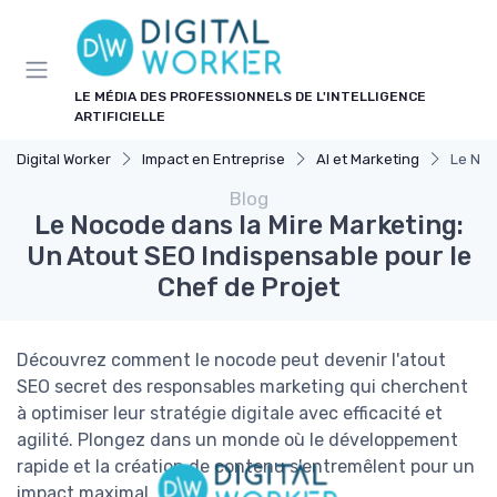
Panneau de gestion des cookies
LE MÉDIA DES PROFESSIONNELS DE L'INTELLIGENCE
ARTIFICIELLE
Digital Worker
Impact en Entreprise
AI et Marketing
Le Noc
Blog
Le Nocode dans la Mire Marketing:
Un Atout SEO Indispensable pour le
Chef de Projet
Découvrez comment le nocode peut devenir l'atout
SEO secret des responsables marketing qui cherchent
à optimiser leur stratégie digitale avec efficacité et
agilité. Plongez dans un monde où le développement
rapide et la création de contenu s'entremêlent pour un
impact maximal.