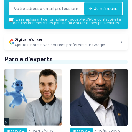
➔ Je m'inscris
*
En remplissant ce formulaire, j’accepte d’être contacté(e) à
des fins commerciales par Digital Worker et ses partenaires.
Digital Worker
Ajoutez-nous à vos sources préférées sur Google
Parole d'experts
•
•
24/07/2026
19/05/2026
Interview
Interview