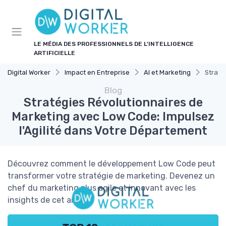
Panneau de gestion des cookies
LE MÉDIA DES PROFESSIONNELS DE L'INTELLIGENCE
ARTIFICIELLE
Digital Worker
Impact en Entreprise
AI et Marketing
Straté
Blog
Stratégies Révolutionnaires de
Marketing avec Low Code: Impulsez
l'Agilité dans Votre Département
Découvrez comment le développement Low Code peut
transformer votre stratégie de marketing. Devenez un
chef du marketing plus agile et innovant avec les
insights de cet article.