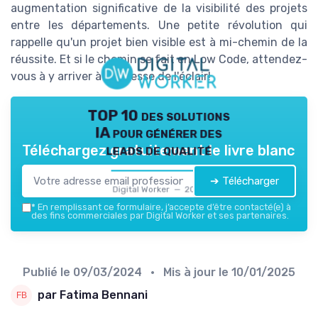
augmentation significative de la visibilité des projets
entre les départements. Une petite révolution qui
rappelle qu'un projet bien visible est à mi-chemin de la
réussite. Et si le chemin se fait en Low Code, attendez-
vous à y arriver à la vitesse de l'éclair!
TOP 10 des solutions
IA pour générer des
leads de qualité
Téléchargez gratuitement le livre blanc
➔ Télécharger
Digital Worker — 2026
*
En remplissant ce formulaire, j’accepte d’être contacté(e) à
des fins commerciales par Digital Worker et ses partenaires.
Publié le
09/03/2024
• Mis à jour le
10/01/2025
par Fatima Bennani