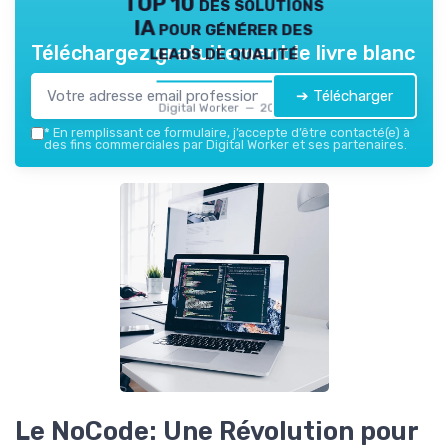
TOP 10 des solutions
IA pour générer des
leads de qualité
Téléchargez gratuitement le livre blanc
➔ Télécharger
Digital Worker — 2026
*
En remplissant ce formulaire, j’accepte d’être contacté(e) à
des fins commerciales par Digital Worker et ses partenaires.
Le NoCode: Une Révolution pour