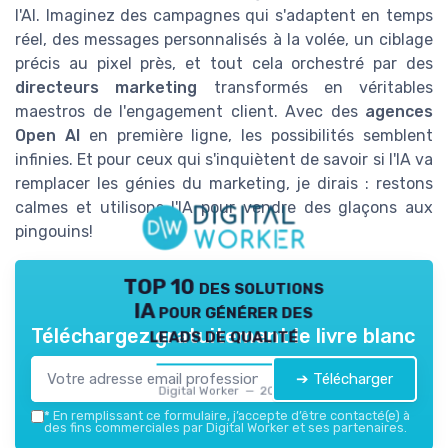
l'AI. Imaginez des campagnes qui s'adaptent en temps
réel, des messages personnalisés à la volée, un ciblage
précis au pixel près, et tout cela orchestré par des
directeurs marketing
transformés en véritables
maestros de l'engagement client. Avec des
agences
Open AI
en première ligne, les possibilités semblent
infinies. Et pour ceux qui s'inquiètent de savoir si l'IA va
remplacer les génies du marketing, je dirais : restons
calmes et utilisons l'IA pour vendre des glaçons aux
pingouins!
TOP 10 des solutions
IA pour générer des
leads de qualité
Téléchargez gratuitement le livre blanc
➔ Télécharger
Digital Worker — 2026
*
En remplissant ce formulaire, j’accepte d’être contacté(e) à
des fins commerciales par Digital Worker et ses partenaires.