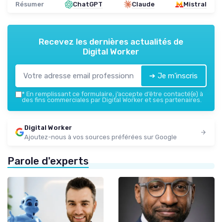
Résumer
ChatGPT
Claude
Mistral
Recevez les dernières actualités de
Digital Worker
➔ Je m'inscris
*
En remplissant ce formulaire, j’accepte d’être contacté(e) à
des fins commerciales par Digital Worker et ses partenaires.
Digital Worker
Ajoutez-nous à vos sources préférées sur Google
Parole d'experts