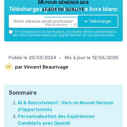
IA pour générer des
leads de qualité
Téléchargez gratuitement le livre blanc
➔ Télécharger
Digital Worker — 2026
*
En remplissant ce formulaire, j’accepte d’être contacté(e) à
des fins commerciales par Digital Worker et ses partenaires.
Publié le
20/03/2024
• Mis à jour le
12/06/2025
par Vincent Beaurivage
Sommaire
AI & Recrutement : Vers un Nouvel Horizon
d'Opportunités
Personnalisation des Expériences
Candidats avec OpenAI