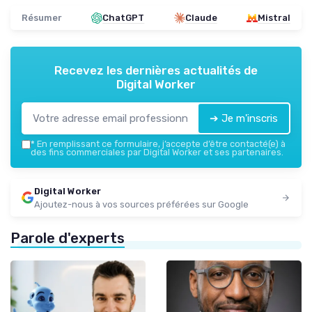
Résumer
ChatGPT
Claude
Mistral
Recevez les dernières actualités de
Digital Worker
➔ Je m'inscris
*
En remplissant ce formulaire, j’accepte d’être contacté(e) à
des fins commerciales par Digital Worker et ses partenaires.
Digital Worker
Ajoutez-nous à vos sources préférées sur Google
Parole d'experts