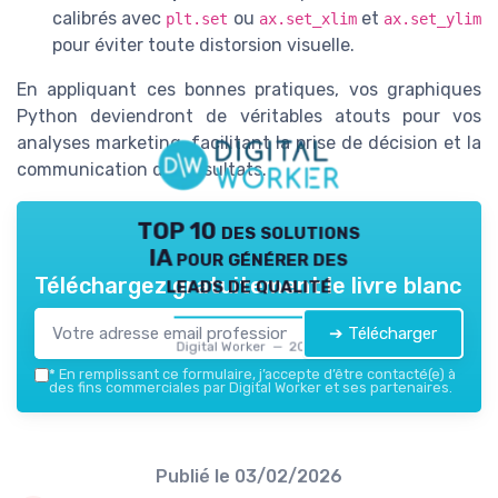
calibrés avec
ou
et
plt.set
ax.set_xlim
ax.set_ylim
pour éviter toute distorsion visuelle.
En appliquant ces bonnes pratiques, vos graphiques
Python deviendront de véritables atouts pour vos
analyses marketing, facilitant la prise de décision et la
communication des résultats.
TOP 10 des solutions
IA pour générer des
leads de qualité
Téléchargez gratuitement le livre blanc
➔ Télécharger
Digital Worker — 2026
*
En remplissant ce formulaire, j’accepte d’être contacté(e) à
des fins commerciales par Digital Worker et ses partenaires.
Publié le
03/02/2026