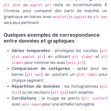
ou
reste un incontournable. À
plt plot
pyplot plt
l’inverse, pour comparer des parts de marché, un
graphique en barres avec
ou
matplotlib pyplot
plt bar
sera plus pertinent.
Quelques exemples de correspondance
entre données et graphiques
Séries temporelles
: privilégiez les courbes (
plt
,
), en utilisant
et
plot
pyplot plt
plt xlabel
plt
pour nommer les axes (
).
ylabel
axis plt
Comparaison de catégories
: optez pour les
barres (
), en ajoutant un
pour
plt bar
plot label
chaque segment.
Répartition de données
: les histogrammes (
plt
) ou les secteurs (
) sont adaptés.
hist
plt pie
Corrélations
: le nuage de points (
)
plt scatter
avec
pour une échelle homogène.
axis equal