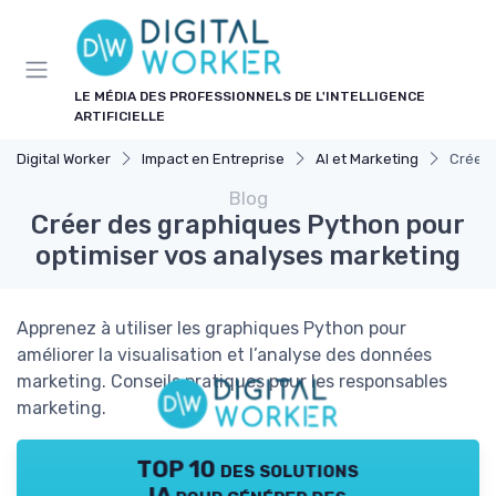
Panneau de gestion des cookies
LE MÉDIA DES PROFESSIONNELS DE L'INTELLIGENCE
ARTIFICIELLE
Digital Worker
Impact en Entreprise
AI et Marketing
Créer 
Blog
Créer des graphiques Python pour
optimiser vos analyses marketing
Apprenez à utiliser les graphiques Python pour
améliorer la visualisation et l’analyse des données
marketing. Conseils pratiques pour les responsables
marketing.
TOP 10 des solutions
IA pour générer des