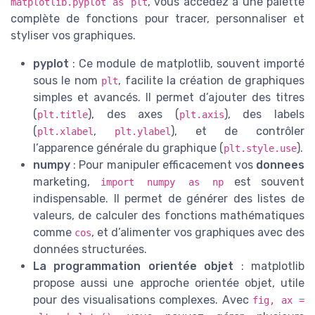
, vous accédez à une palette
matplotlib.pyplot as plt
complète de fonctions pour tracer, personnaliser et
styliser vos graphiques.
pyplot
: Ce module de matplotlib, souvent importé
sous le nom
, facilite la création de graphiques
plt
simples et avancés. Il permet d’ajouter des titres
(
), des axes (
), des labels
plt.title
plt.axis
(
,
), et de contrôler
plt.xlabel
plt.ylabel
l’apparence générale du graphique (
).
plt.style.use
numpy
: Pour manipuler efficacement vos
donnees
marketing,
est souvent
import numpy as np
indispensable. Il permet de générer des listes de
valeurs, de calculer des fonctions mathématiques
comme
, et d’alimenter vos graphiques avec des
cos
données structurées.
La programmation orientée objet
: matplotlib
propose aussi une approche orientée objet, utile
pour des visualisations complexes. Avec
fig, ax =