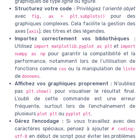
graphiques de type
ligne
ou
figure
.
Structurez votre code :
Privilégiez l’
orienté objet
avec
pour des
fig, ax = plt.subplots()
graphiques complexes. Cela facilite la gestion des
axes (
), des titres et des légendes.
axis
Importez correctement vos bibliothèques :
Utilisez
et
import matplotlib.pyplot as plt
import
pour garantir la compatibilité et la
numpy as np
performance, notamment lors de l’utilisation de
fonctions comme
ou la manipulation de
cos
liste
de
.
donnees
Affichez vos graphiques proprement :
N’oubliez
pas
pour visualiser le résultat final.
plt.show()
L’oubli de cette commande est une erreur
fréquente, surtout lors de l’enchaînement de
plusieurs
ou
.
plot plt
pyplot plt
Gérez l’encodage :
Si vous travaillez avec des
caractères spéciaux, pensez à ajouter
# coding:
en début de script pour éviter les problèmes
utf-8