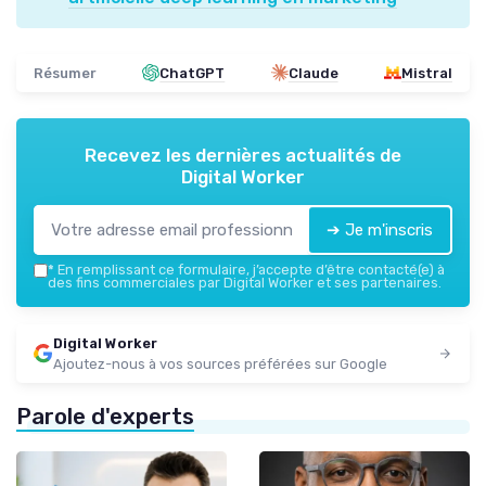
Résumer
ChatGPT
Claude
Mistral
Recevez les dernières actualités de
Digital Worker
➔ Je m'inscris
*
En remplissant ce formulaire, j’accepte d’être contacté(e) à
des fins commerciales par Digital Worker et ses partenaires.
Digital Worker
Ajoutez-nous à vos sources préférées sur Google
Parole d'experts