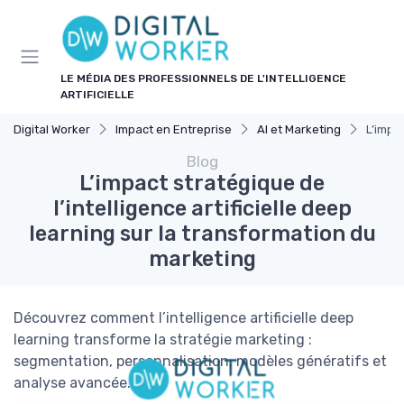
Panneau de gestion des cookies
LE MÉDIA DES PROFESSIONNELS DE L'INTELLIGENCE
ARTIFICIELLE
Digital Worker
Impact en Entreprise
AI et Marketing
L’impac
Blog
L’impact stratégique de
l’intelligence artificielle deep
learning sur la transformation du
marketing
Découvrez comment l’intelligence artificielle deep
learning transforme la stratégie marketing :
segmentation, personnalisation, modèles génératifs et
analyse avancée.