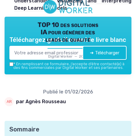
Understanding, Visualizing and Interpreting
Deep Learning Models
TOP 10 des solutions
IA pour générer des
leads de qualité
Téléchargez gratuitement le livre blanc
➔ Télécharger
Digital Worker — 2026
*
En remplissant ce formulaire, j’accepte d’être contacté(e) à
des fins commerciales par Digital Worker et ses partenaires.
Publié le
01/02/2026
par Agnès Rousseau
Sommaire