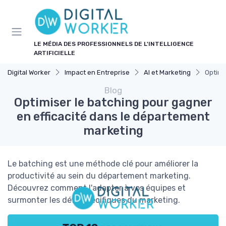
Panneau de gestion des cookies
LE MÉDIA DES PROFESSIONNELS DE L'INTELLIGENCE
ARTIFICIELLE
Digital Worker
Impact en Entreprise
AI et Marketing
Optimi
Blog
Optimiser le batching pour gagner
en efficacité dans le département
marketing
Le batching est une méthode clé pour améliorer la
productivité au sein du département marketing.
Découvrez comment l'adapter à vos équipes et
surmonter les défis spécifiques du marketing.