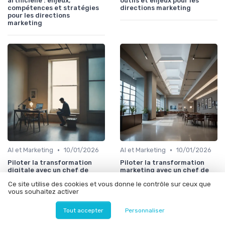
artificielle : enjeux,
outils et enjeux pour les
compétences et stratégies
directions marketing
pour les directions
marketing
•
•
AI et Marketing
10/01/2026
AI et Marketing
10/01/2026
Piloter la transformation
Piloter la transformation
digitale avec un chef de
marketing avec un chef de
projet en intelligence
projet intelligence
Ce site utilise des cookies et vous donne le contrôle sur ceux que
artificielle : enjeux,
artificielle : enjeux,
vous souhaitez activer
compétences et impact pour
compétences et stratégies
les directions marketing
Tout accepter
Personnaliser