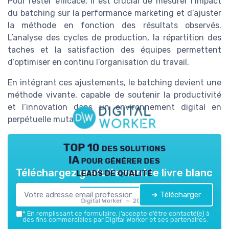
Pour rester efficace, il est crucial de mesurer l’impact
du batching sur la performance marketing et d’ajuster
la méthode en fonction des résultats observés.
L’analyse des cycles de production, la répartition des
taches et la satisfaction des équipes permettent
d’optimiser en continu l’organisation du travail.
En intégrant ces ajustements, le batching devient une
méthode vivante, capable de soutenir la productivité
et l’innovation dans un environnement digital en
perpétuelle mutation.
TOP 10 des solutions
IA pour générer des
leads de qualité
Téléchargez gratuitement le livre blanc
➔ Télécharger
Digital Worker — 2026
*
En remplissant ce formulaire, j’accepte d’être contacté(e) à
des fins commerciales par Digital Worker et ses partenaires.