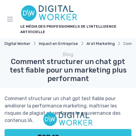
Panneau de gestion des cookies
LE MÉDIA DES PROFESSIONNELS DE L'INTELLIGENCE
ARTIFICIELLE
Digital Worker
Impact en Entreprise
AI et Marketing
Commen
Blog
Comment structurer un chat gpt
test fiable pour un marketing plus
performant
Comment structurer un chat gpt test fiable pour
améliorer la performance marketing, maîtriser les
risques de plagiat et renforcer la gouvernance des
contenus IA.