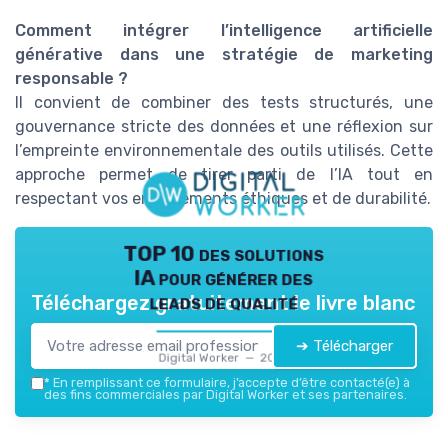
Comment intégrer l’intelligence artificielle
générative dans une stratégie de marketing
responsable ?
Il convient de combiner des tests structurés, une
gouvernance stricte des données et une réflexion sur
l’empreinte environnementale des outils utilisés. Cette
approche permet de tirer parti de l’IA tout en
respectant vos engagements éthiques et de durabilité.
TOP 10 des solutions
IA pour générer des
leads de qualité
Téléchargez gratuitement le livre blanc
➔ Télécharger
Digital Worker — 2026
*
En remplissant ce formulaire, j’accepte d’être contacté(e) à
des fins commerciales par Digital Worker et ses partenaires.