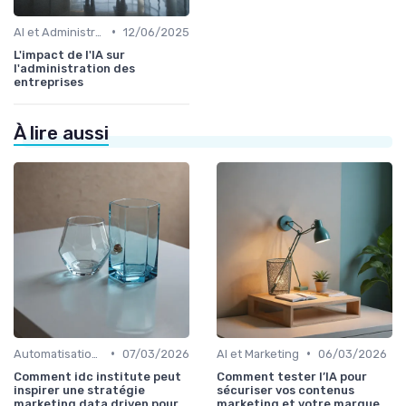
•
AI et Administration
12/06/2025
L'impact de l'IA sur
l'administration des
entreprises
À lire aussi
•
•
Automatisation et RPA
07/03/2026
AI et Marketing
06/03/2026
Comment idc institute peut
Comment tester l’IA pour
inspirer une stratégie
sécuriser vos contenus
marketing data driven pour
marketing et votre marque