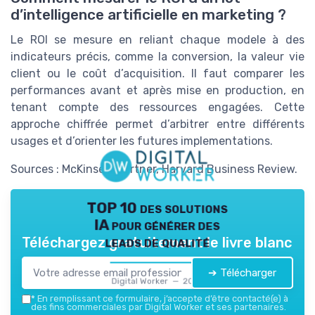
d’intelligence artificielle en marketing ?
Le ROI se mesure en reliant chaque modele à des
indicateurs précis, comme la conversion, la valeur vie
client ou le coût d’acquisition. Il faut comparer les
performances avant et après mise en production, en
tenant compte des ressources engagées. Cette
approche chiffrée permet d’arbitrer entre différents
usages et d’orienter les futures implementations.
Sources : McKinsey, Gartner, Harvard Business Review.
TOP 10 des solutions
IA pour générer des
leads de qualité
Téléchargez gratuitement le livre blanc
➔ Télécharger
Digital Worker — 2026
*
En remplissant ce formulaire, j’accepte d’être contacté(e) à
des fins commerciales par Digital Worker et ses partenaires.