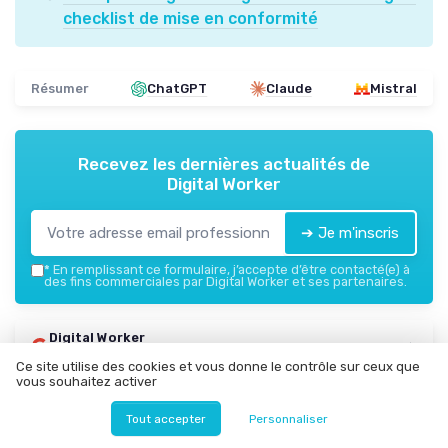
checklist de mise en conformité
Résumer
ChatGPT
Claude
Mistral
Recevez les dernières actualités de
Digital Worker
➔ Je m'inscris
*
En remplissant ce formulaire, j’accepte d’être contacté(e) à
des fins commerciales par Digital Worker et ses partenaires.
Digital Worker
Ajoutez-nous à vos sources préférées sur Google
Ce site utilise des cookies et vous donne le contrôle sur ceux que
vous souhaitez activer
Parole d'experts
Tout accepter
Personnaliser