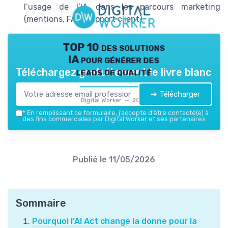
l’usage de l’IA dans les parcours marketing
(mentions, FAQ, support client).
TOP 10 des solutions
IA pour générer des
leads de qualité
Téléchargez gratuitement le livre blanc
➔ Télécharger
Digital Worker — 2026
*
En remplissant ce formulaire, j’accepte d’être contacté(e) à
des fins commerciales par Digital Worker et ses partenaires.
Publié le
11/05/2026
Sommaire
Pourquoi l’AI Act change la donne pour la