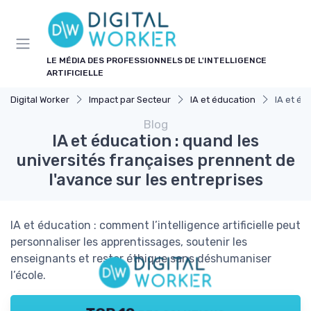
Panneau de gestion des cookies
LE MÉDIA DES PROFESSIONNELS DE L'INTELLIGENCE
ARTIFICIELLE
Digital Worker
Impact par Secteur
IA et éducation
IA et éd
Blog
IA et éducation : quand les
universités françaises prennent de
l'avance sur les entreprises
IA et éducation : comment l’intelligence artificielle peut
personnaliser les apprentissages, soutenir les
enseignants et rester éthique sans déshumaniser
l’école.