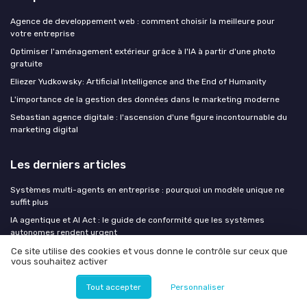
Agence de developpement web : comment choisir la meilleure pour
votre entreprise
Optimiser l'aménagement extérieur grâce à l'IA à partir d'une photo
gratuite
Eliezer Yudkowsky: Artificial Intelligence and the End of Humanity
L'importance de la gestion des données dans le marketing moderne
Sebastian agence digitale : l'ascension d'une figure incontournable du
marketing digital
Les derniers articles
Systèmes multi-agents en entreprise : pourquoi un modèle unique ne
suffit plus
IA agentique et AI Act : le guide de conformité que les systèmes
autonomes rendent urgent
L'IA promet du temps et du sens : vos équipes signalent une charge en
Ce site utilise des cookies et vous donne le contrôle sur ceux que
vous souhaitez activer
hausse
Microsoft Frontier Company : 2,5 milliards et 6 000 experts pour
Tout accepter
Personnaliser
accélérer vos concurrents