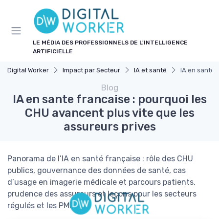
Panneau de gestion des cookies
LE MÉDIA DES PROFESSIONNELS DE L'INTELLIGENCE
ARTIFICIELLE
Digital Worker
Impact par Secteur
IA et santé
IA en sante 
Blog
IA en sante francaise : pourquoi les
CHU avancent plus vite que les
assureurs prives
Panorama de l’IA en santé française : rôle des CHU
publics, gouvernance des données de santé, cas
d’usage en imagerie médicale et parcours patients,
prudence des assureurs et leçons pour les secteurs
régulés et les PME.