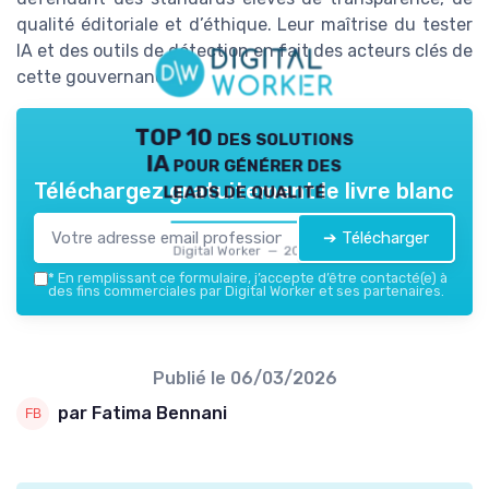
qualité éditoriale et d’éthique. Leur maîtrise du tester
IA et des outils de détection en fait des acteurs clés de
cette gouvernance.
TOP 10 des solutions
IA pour générer des
leads de qualité
Téléchargez gratuitement le livre blanc
➔ Télécharger
Digital Worker — 2026
*
En remplissant ce formulaire, j’accepte d’être contacté(e) à
des fins commerciales par Digital Worker et ses partenaires.
Publié le
06/03/2026
par Fatima Bennani