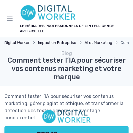
Panneau de gestion des cookies
LE MÉDIA DES PROFESSIONNELS DE L'INTELLIGENCE
ARTIFICIELLE
Digital Worker
Impact en Entreprise
AI et Marketing
Commen
Blog
Comment tester l’IA pour sécuriser
vos contenus marketing et votre
marque
Comment tester l’IA pour sécuriser vos contenus
marketing, gérer plagiat et éthique, et transformer la
détection des textes générés en avantage
concurrentiel.