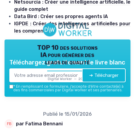
Netsourcia : Créer une intelligence artificielle, le
guide complet
Data Bird : Créer ses propres agents IA
IGPDE : Créer des intelligences artificielles pour
les comprendre
TOP 10 des solutions
IA pour générer des
leads de qualité
Téléchargez gratuitement le livre blanc
➔ Télécharger
Digital Worker — 2026
*
En remplissant ce formulaire, j’accepte d’être contacté(e) à
des fins commerciales par Digital Worker et ses partenaires.
Publié le
15/01/2026
par Fatima Bennani