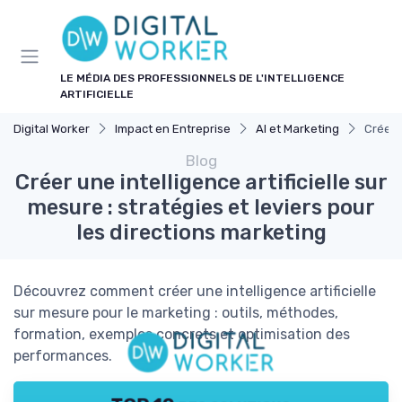
Panneau de gestion des cookies
LE MÉDIA DES PROFESSIONNELS DE L'INTELLIGENCE
ARTIFICIELLE
Digital Worker
Impact en Entreprise
AI et Marketing
Créer u
Blog
Créer une intelligence artificielle sur
mesure : stratégies et leviers pour
les directions marketing
Découvrez comment créer une intelligence artificielle
sur mesure pour le marketing : outils, méthodes,
formation, exemples concrets et optimisation des
performances.